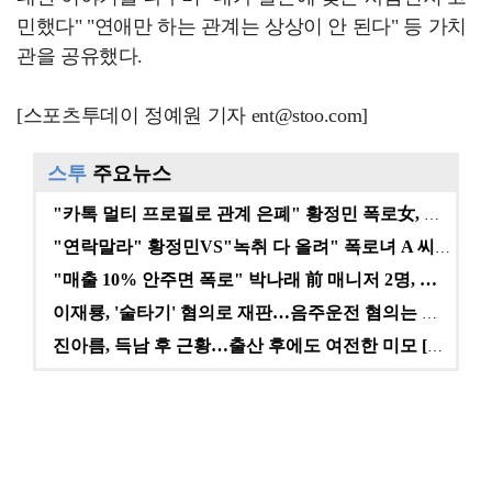
민했다" "연애만 하는 관계는 상상이 안 된다" 등 가치
관을 공유했다.
[스포츠투데이 정예원 기자 ent@stoo.com]
스투
주요뉴스
"카톡 멀티 프로필로 관계 은폐" 황정민 폭로女, 문자…
"연락말라" 황정민VS"녹취 다 올려" 폭로녀 A 씨,…
"매출 10% 안주면 폭로" 박나래 前 매니저 2명, …
이재룡, '술타기' 혐의로 재판…음주운전 혐의는 미적용…
진아름, 득남 후 근황…출산 후에도 여전한 미모 [스타…