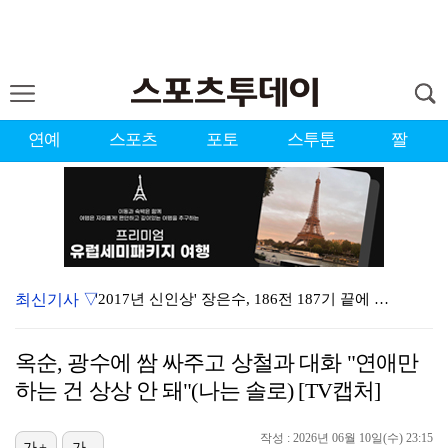
연예
스포츠
포토
스투툰
짤
최신기사 ▽
'2017년 신인상' 장은수, 186전 187기 끝에 …
[ST포토] 장은수, 2026 KLPGA WINNER
옥순, 광수에 쌈 싸주고 상철과 대화 "연애만
'유부녀 킬러' 무진성, 천재 해커의 냉철·허당미 오가…
하는 건 상상 안 돼"(나는 솔로) [TV캡처]
'이런 엿같은 사랑' 정해인, 츄리닝 비주얼도 완벽 "…
작성 : 2026년 06월 10일(수) 23:15
가+
가-
제니 "남자에 먼저 메시지 안 보내, 동거? 여기까지만…