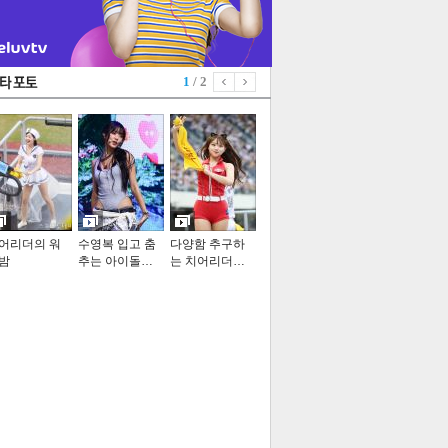
1
/ 2
어리더의 워
수영복 입고 춤
다양함 추구하
밤
추는 아이돌…
는 치어리더…