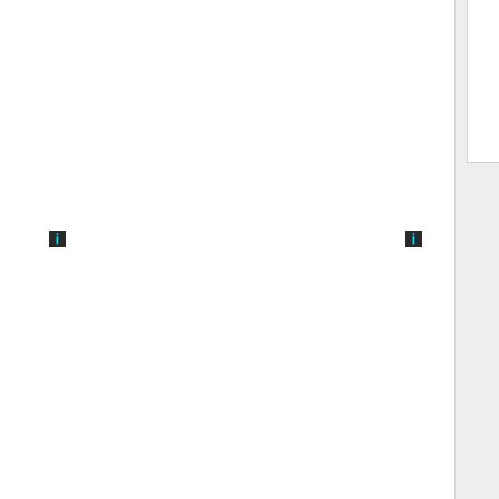
트 크
트 축
사
하기
보기
스