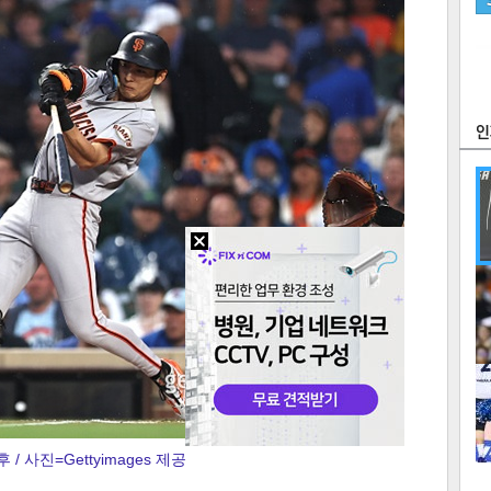
츠
라이프
포토
만화
FOC
많
연예
1
텍스
텍스
url 복
인쇄
목록
 / 사진=Gettyimages 제공
2