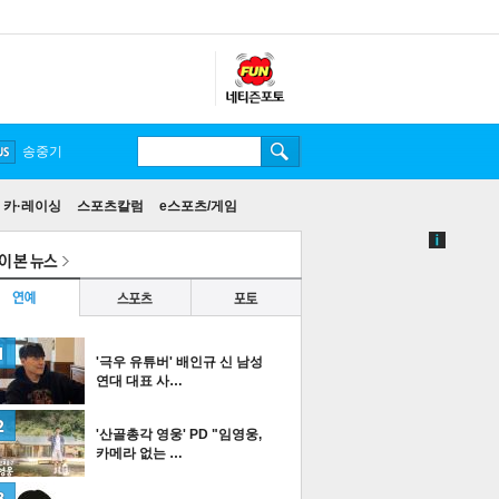
송중기
카·레이싱
스포츠칼럼
e스포츠/게임
'극우 유튜버' 배인규 신 남성
연대 대표 사…
'산골총각 영웅' PD "임영웅,
카메라 없는 …