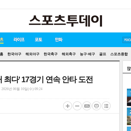
방탄소년단
손흥민
유아인
홈
한국야구
해외야구
한국축구
해외축구
농구·배구
골프
스포츠종합
 최다' 17경기 연속 안타 도전
정
2026년 06월 10일(수) 09:24