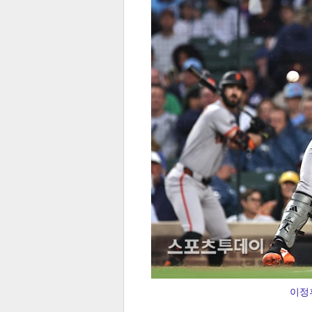
전
로그
즐겨찾기
많이 본 뉴스
최신 뉴스
연예
스포
페이
트위
댓글
밴드
네이
이정후