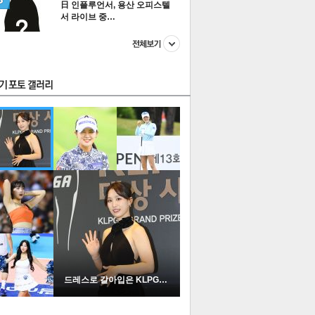
日 인플루언서, 용산 오피스텔
서 라이브 중…
스투펀
US
이 본 뉴스
스포츠
포토
드레스로 갈아입은 KLPGA …