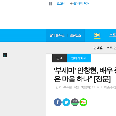
연예홈
스투 
연예
연예가화제
'부세미' 안창현, 배우
은 마음 하나" [전문]
입력
2026년 06월 09일(화) 17:56
최종수
0