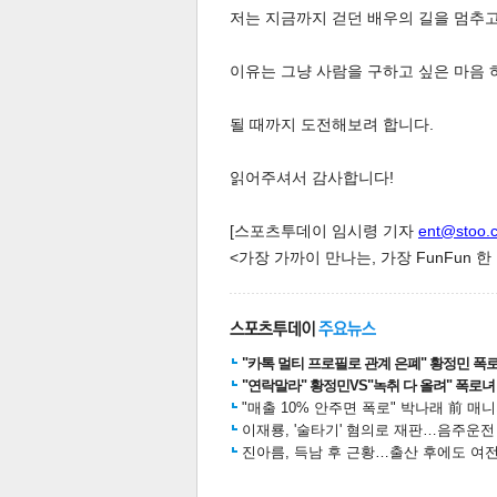
저는 지금까지 걷던 배우의 길을 멈추고
이유는 그냥 사람을 구하고 싶은 마음 
스북
터 공
달기
공유
버블
될 때까지 도전해보려 합니다.
읽어주셔서 감사합니다!
[스포츠투데이 임시령 기자
ent@stoo.
<가장 가까이 만나는, 가장 FunFun 
"카톡 멀티 프로필로 관계 은폐" 황정민 폭로女
"연락말라" 황정민VS"녹취 다 올려" 폭로녀 A
"매출 10% 안주면 폭로" 박나래 前 매
이재룡, '술타기' 혐의로 재판…음주운
진아름, 득남 후 근황…출산 후에도 여전