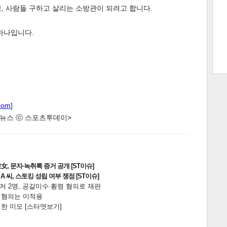
, 사람들 구하고 살리는 소방관이 되려고 합니다.
하나입니다.
트 크
트 축
사
하기
보기
스
com
]
한 뉴스 ⓒ 스포츠투데이>
, 문자·녹취록 증거 공개 [ST이슈]
 씨, 스토킹 성립 여부 쟁점 [ST이슈]
니저 2명, 공갈미수·횡령 혐의로 재판
전 혐의는 미적용
한 미모 [스타엿보기]