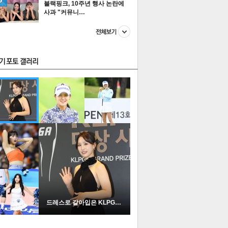
블랙핑크, 10주년 행사 논란에
사과 "커뮤니…
스투펀
US
이 본 뉴스
스포츠
포토
드레스로 갈아입은 KLPGA …