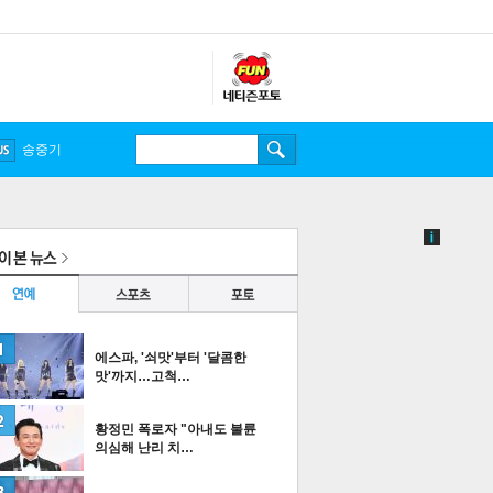
송중기
에스파, '쇠맛'부터 '달콤한
맛'까지…고척…
황정민 폭로자 "아내도 불륜
의심해 난리 치…