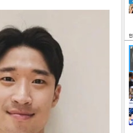
츠
라이프
포토
만화
FOC
많
연예
1
2
텍스
텍스
url 복
인쇄
목록