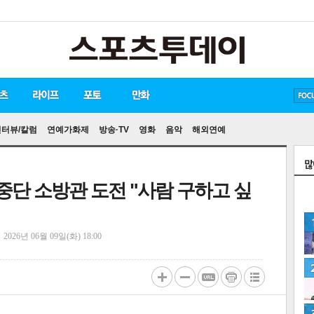
방탄소년단
손흥민
유아인
인터뷰/칼럼
연예가화제
방송·TV
영화
음악
해외연예
 중단 소방관 도전 "사람 구하고 싶
정
2026년 06월 09일(화) 18:00