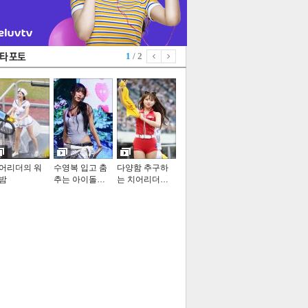
1
/ 2
어리더의 워
수영복 입고 춤
다양함 추구하
밤
추는 아이돌…
는 치어리더…