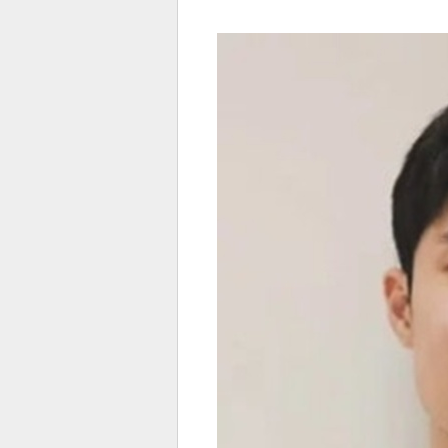
전
로그
즐겨찾기
많이 본 뉴스
최신 뉴스
연예
스포
페이
트위
댓글
밴드
네이