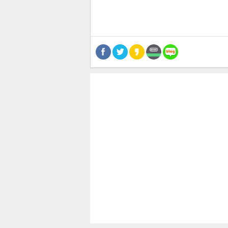
공유
유
로그