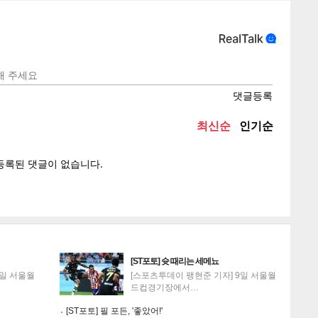
텍스
텍스
url 복
인쇄
목록
[ST포토] 슛 때리는 세메뇨
9일 서울월
[스포츠투데이 팽현준 기자] 9일 서울월
드컵경기장에서…
[ST포토] 필 포든, '좋았어!'