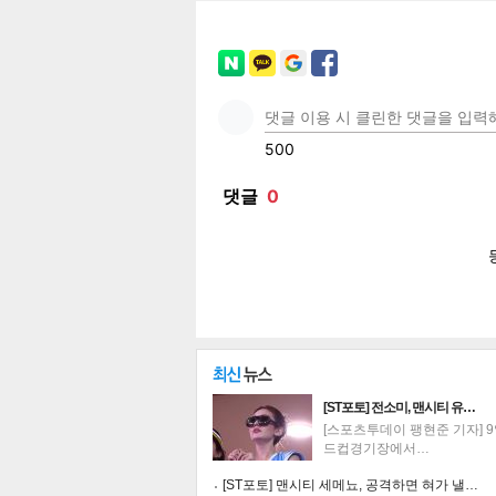
페이
트위
카카
밴드
네이
기
[ST포토] 전소미, 맨시티 유…
[스포츠투데이 팽현준 기자] 
드컵경기장에서…
[ST포토] 맨시티 세메뇨, 공격하면 혀가 낼…