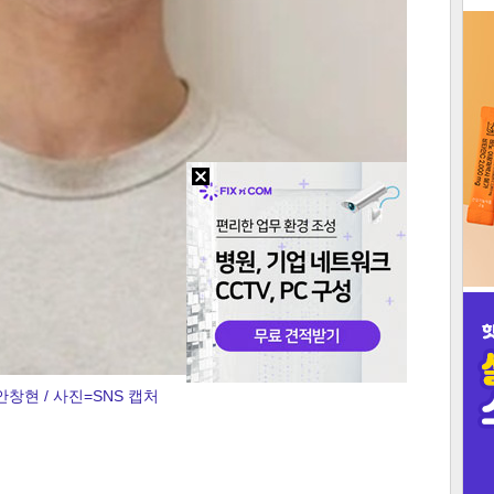
3
인
안창현 / 사진=SNS 캡처