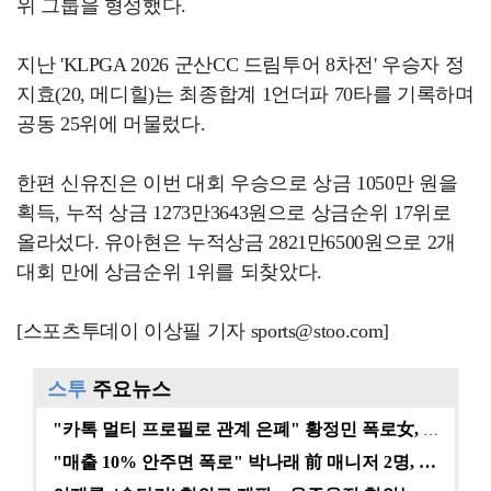
위 그룹을 형성했다.
지난 'KLPGA 2026 군산CC 드림투어 8차전' 우승자 정
지효(20, 메디힐)는 최종합계 1언더파 70타를 기록하며
공동 25위에 머물렀다.
한편 신유진은 이번 대회 우승으로 상금 1050만 원을
획득, 누적 상금 1273만3643원으로 상금순위 17위로
올라섰다. 유아현은 누적상금 2821만6500원으로 2개
대회 만에 상금순위 1위를 되찾았다.
[스포츠투데이 이상필 기자 sports@stoo.com]
스투
주요뉴스
"카톡 멀티 프로필로 관계 은폐" 황정민 폭로女, 문자…
"매출 10% 안주면 폭로" 박나래 前 매니저 2명, …