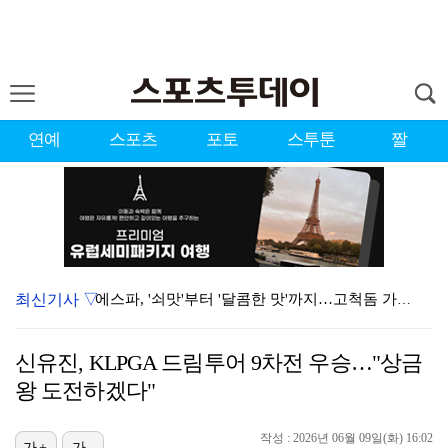
연예
스포츠
포토
스투툰
짤
최신기사 ▽
에스파, '쇠맛'부터 '달콤한 맛'까지…고척돔 가득 채…
'첫 승 도전' 장은수 "우승 의식하기보다 내 플레이에…
신유진, KLPGA 드림투어 9차전 우승…"상금
블랙핑크, 10주년 행사 논란에 사과 "커뮤니케이션 문…
왕 도전하겠다"
에스파, 고척돔 입성…공연 시작 40분 만에 첫 인사 …
작성 : 2026년 06월 09일(화) 16:02
가+
가-
'리그 2연패 정조준' 아스널, 뉴캐슬서 기마랑이스 영…