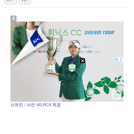
박지민 아나운서 "발리까지 갔는데…'피의 게임2' 출연…
X
에스파 고척돔 공연에 반가운 얼굴…아이들 미연·트와이스…
"언론사 대표·국회의원도"…최연청, 판사 남편까지 화려…
'서명관·야고 연속골' 울산, 동해안 더비서 포항 제압…
맨시티 마레스카 감독 "이강인은 훌륭한 선수…아틀레티코…
신유진 / 사진=KLPGA 제공