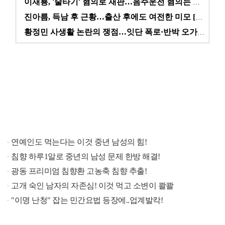
이재룡, '술타기' 혐의로 재판…음주운전 혐의는 미적용…
진아름, 득남 후 근황…출산 후에도 여전한 미모 [스타…
황정민 사생활 논란의 쟁점…잇단 폭로·반박 오가는 소모…