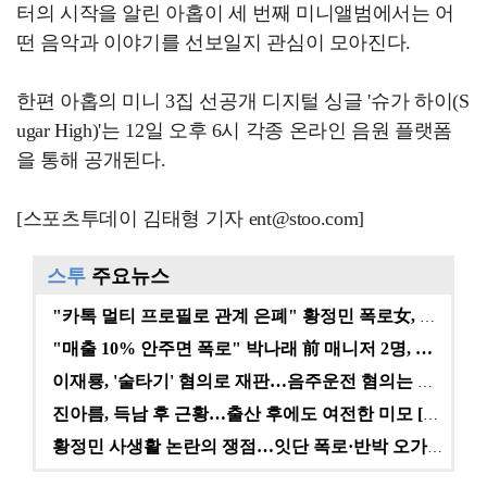
터의 시작을 알린 아홉이 세 번째 미니앨범에서는 어
떤 음악과 이야기를 선보일지 관심이 모아진다.
한편 아홉의 미니 3집 선공개 디지털 싱글 '슈가 하이(S
ugar High)'는 12일 오후 6시 각종 온라인 음원 플랫폼
을 통해 공개된다.
[스포츠투데이 김태형 기자 ent@stoo.com]
스투
주요뉴스
"카톡 멀티 프로필로 관계 은폐" 황정민 폭로女, 문자…
"매출 10% 안주면 폭로" 박나래 前 매니저 2명, …
이재룡, '술타기' 혐의로 재판…음주운전 혐의는 미적용…
진아름, 득남 후 근황…출산 후에도 여전한 미모 [스타…
황정민 사생활 논란의 쟁점…잇단 폭로·반박 오가는 소모…