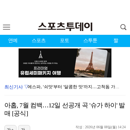
연예
스포츠
포토
스투툰
짤
최신기사 ▽
에스파, '쇠맛'부터 '달콤한 맛'까지…고척돔 가득 채…
블랙핑크, 10주년 행사 논란에 사과 "커뮤니케이션 문…
아홉, 7월 컴백…12일 선공개 곡 '슈가 하이' 발
'리그 2연패 정조준' 아스널, 뉴캐슬서 기마랑이스 영…
매 [공식]
에스파 고척돔 공연에 반가운 얼굴…아이들 미연·트와이스…
작성 : 2026년 06월 08일(월) 14:24
가+
가-
에스파, 고척돔 입성…공연 시작 40분 만에 첫 인사 …