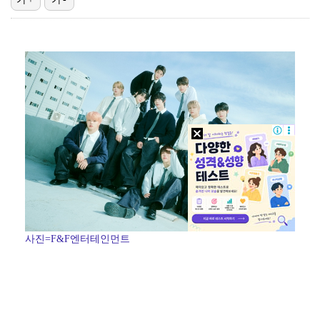
한국 남자배구, 중국 3-0 완파하고 동아시아선수권 결…
"언론사 대표·국회의원도"…최연청, 판사 남편까지 화려…
박지민 아나운서 "발리까지 갔는데…'피의 게임2' 출연…
'첫 승 도전' 장은수 "우승 의식하기보다 내 플레이에…
'서명관·야고 연속골' 울산, 동해안 더비서 포항 제압…
사진=F&F엔터테인먼트