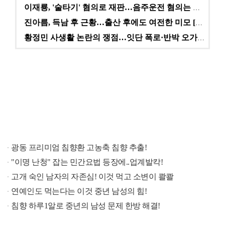
이재룡, '술타기' 혐의로 재판…음주운전 혐의는 미적용…
진아름, 득남 후 근황…출산 후에도 여전한 미모 [스타…
황정민 사생활 논란의 쟁점…잇단 폭로·반박 오가는 소모…