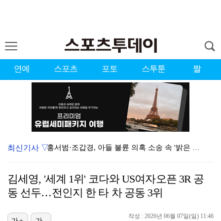
연예
스포츠
포토
스투툰
짤
최신기사 ▽
홍서범·조갑경, 아들 불륜 의혹 소송 속 '밝은 근황'…
데뷔는 쉬워도 생존은 어렵다…K팝 아이돌 평균 수명 4…
김세영, '세계 1위' 코다와 US여자오픈 3R 공
'리틀 김연경' 손서연 28점 폭발…U17 여자배구, …
동 선두…전인지 한 타 차 공동 3위
표창원, 남규리에 15년만 공개 사과…"내가 틀렸다"
작성 : 2026년 06월 07일(일) 11:46
[ST포토] 박현경, 힘찬 세컨샷
가+
가-