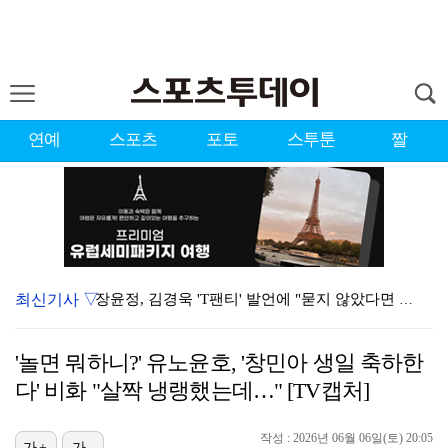
연예
스포츠
포토
스투툰
짤
최신기사 ▽
장윤정, 김경욱 'T팬티' 발언에 "묻지 않았다면 성희…
시원한 바람 불자 힘 낸 이예원 "좋은 기억 있는 테디…
'놀면 뭐하니?' 유노윤호, '창민아 생일 축하한
[ST포토] 장은수, 3라운드 기대하세요
다' 비화 "살짝 냉랭했는데…" [TV캡처]
[ST포토] 문정민, 멀리 보낸다
작성 : 2026년 06월 06일(토) 20:05
[ST포토] 김민주, 오준식 캐디와 함께 출발
가+
가-