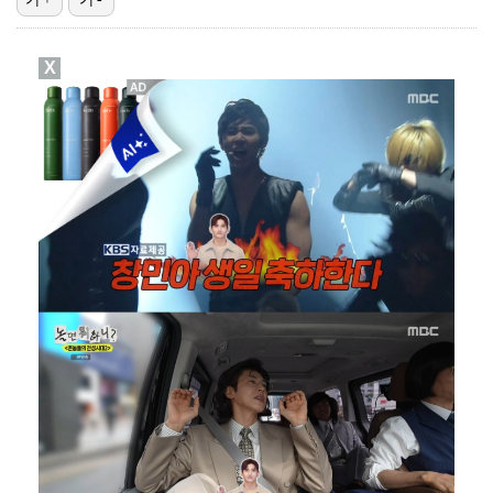
[ST포토] 서교림, 아쉬운 표정
X
[ST포토] 유현조, 페어웨이 끝까지 가자
[ST포토] 한진선, 타구 확인
[ST포토] 한진선, 기분 좋은 미소
[ST포토] 서교림, 3라운드 출발