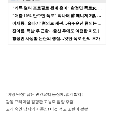
"카톡 멀티 프로필로 관계 은폐" 황정민 폭로女, 문자…
"매출 10% 안주면 폭로" 박나래 前 매니저 2명, …
이재룡, '술타기' 혐의로 재판…음주운전 혐의는 미적용…
진아름, 득남 후 근황…출산 후에도 여전한 미모 [스타…
황정민 사생활 논란의 쟁점…잇단 폭로·반박 오가는 소모…