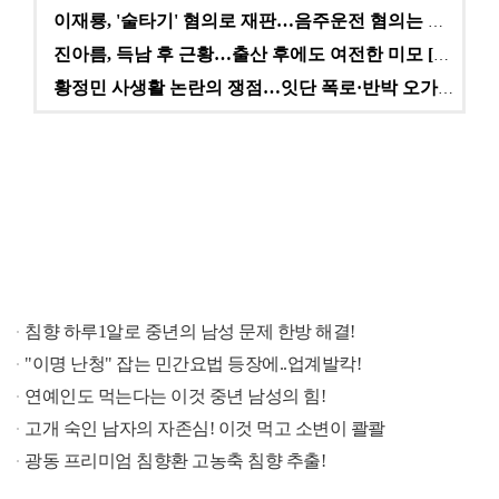
이재룡, '술타기' 혐의로 재판…음주운전 혐의는 미적용…
진아름, 득남 후 근황…출산 후에도 여전한 미모 [스타…
황정민 사생활 논란의 쟁점…잇단 폭로·반박 오가는 소모…