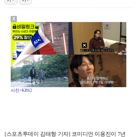
[ST포토] 정지효, 반가운 손인사
X
누에라, '뮤직뱅크' 1위…팬들에 "영원하자" [TV캡…
[ST포토] 정지효, 홀컵으로 쏙~
[ST포토] 더울 때 만나는 아이스쇼
[ST포토] 마서영, 나이스 퍼팅
사진=KBS2
[스포츠투데이 김태형 기자] 코미디언 이용진이 7년