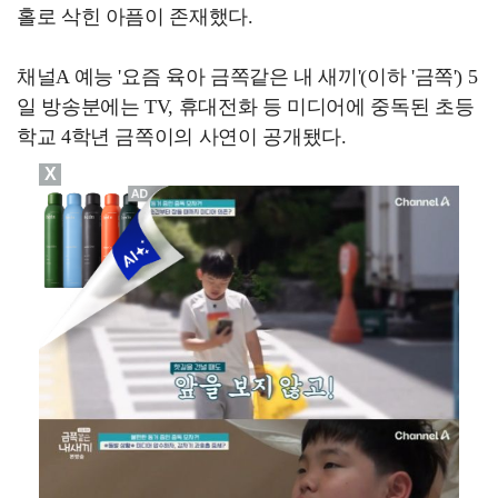
홀로 삭힌 아픔이 존재했다.
채널A 예능 '요즘 육아 금쪽같은 내 새끼'(이하 '금쪽') 5
일 방송분에는 TV, 휴대전화 등 미디어에 중독된 초등
학교 4학년 금쪽이의 사연이 공개됐다.
X