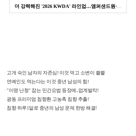
더 강력해진 '2026 KWDA' 라인업…앰퍼샌드원·나…