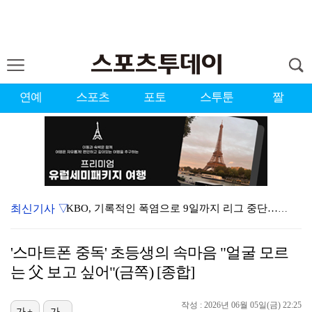
연예
스포츠
포토
스투툰
짤
최신기사 ▽
KBO, 기록적인 폭염으로 9일까지 리그 중단…내달 6…
대한축구협회, 외국인 심판 7차례 성접대 의혹…이 기간…
'스마트폰 중독' 초등생의 속마음 "얼굴 모르
이강인, 드디어 아틀레티코 선수단과 만났다…시메오네 감…
는 父 보고 싶어"(금쪽) [종합]
3승 사냥 시동 건 서교림 "샷·퍼트 만족스러워…좋은 …
작성 : 2026년 06월 05일(금) 22:25
가+
가-
"우산으로 때려"vs"그런 적 없다"…23기 부부 엇갈…