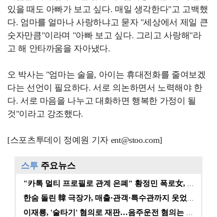
있을 때도 아빠가 보고 싶다. 매일 생각한다"고 고백했
다. 엄마를 얼마나 사랑하냐고 묻자 "세상에서 제일 큰
숫자만큼"이라며 "아빠 보고 싶다. 그리고 사랑해"라
고 해 안타까움을 자아냈다.
오 박사는 "엄마는 술을, 아이는 휴대전화를 줄여보겠
다는 선언이 필요하다. 서로 의논하면서 노력해야 한
다. 서로 마음을 나누고 대화하면 행복한 가정이 될
것"이라고 강조했다.
[스포츠투데이 정예원 기자 ent@stoo.com]
스투
주요뉴스
"카톡 멀티 프로필로 관계 은폐" 황정민 폭로女, 문자…
한숨 돌린 韓 극장가, 매출·관객·특수관까지 웃었다 […
이재룡, '술타기' 혐의로 재판…음주운전 혐의는 미적용…