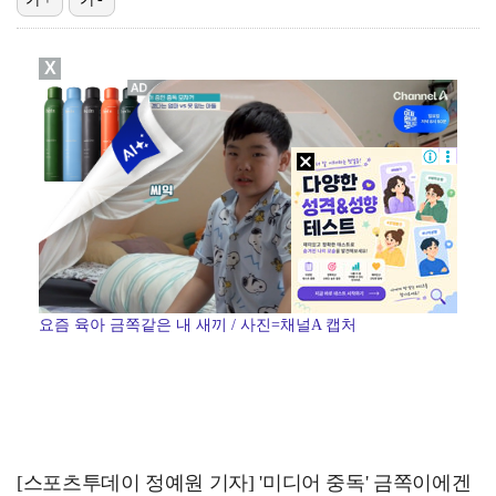
박지훈, 9월 잠실실내체육관서 앙코르 콘서트 개최
X
"기분 맞춰주려고" 축구협회, 외국인 심판 성접대 의혹…
청문회부터 압수수색·심판 성접대 의혹까지…월드컵 탈락이…
폭로자 "황정민, 본인 말에 책임져야…내가 사생활에 초…
박문성 "축구협회 성접대 의혹? 사실이면 국제 망신…사…
요즘 육아 금쪽같은 내 새끼 / 사진=채널A 캡처
[스포츠투데이 정예원 기자] '미디어 중독' 금쪽이에겐