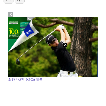
[ST포토] 차준환, 아이돌 보다 잘생긴 얼굴
X
[ST포토] 차준환, 화려한 아이스쇼
[ST포토] 차준환, 심장이 뛰는 연기
[ST포토] 차준환, 아이돌급 미남
[ST포토] 차준환, 피겨왕자가 연기하는 성진우
최찬 / 사진=KPGA 제공