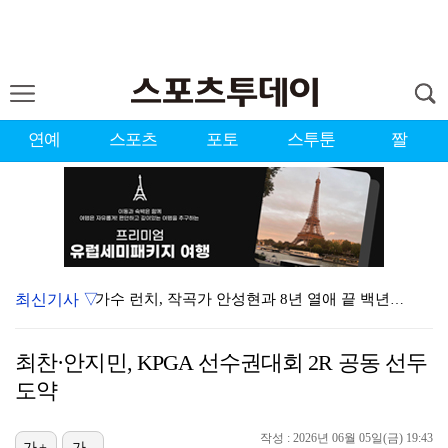
연예
스포츠
포토
스투툰
짤
최신기사 ▽
가수 런치, 작곡가 안성현과 8년 열애 끝 백년가약…결…
런치, 안성현과 내일(8일) 결혼…가수·작곡가 부부 탄…
최찬·안지민, KPGA 선수권대회 2R 공동 선두
변우석, 아이유 생일 맞아 특별 주문 제작 케이크 선물…
도약
상위권 유지한 서교림 "아이언샷 덕분에 타수 줄여…컨디…
작성 : 2026년 06월 05일(금) 19:43
가+
가-
던, 3년 만에 신곡→솔직 심경 고백 "이제는 있는 그…