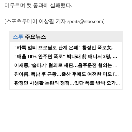
머무르며 컷 통과에 실패했다.
[스포츠투데이 이상필 기자 sports@stoo.com]
스투
주요뉴스
"카톡 멀티 프로필로 관계 은폐" 황정민 폭로女, 문자…
"매출 10% 안주면 폭로" 박나래 前 매니저 2명, …
이재룡, '술타기' 혐의로 재판…음주운전 혐의는 미적용…
진아름, 득남 후 근황…출산 후에도 여전한 미모 [스타…
황정민 사생활 논란의 쟁점…잇단 폭로·반박 오가는 소모…