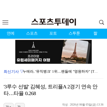
연예
스포츠
포토
스투툰
짤
최신기사 ▽
누에라, '뮤직뱅크' 1위…팬들에 "영원하자" [TV캡…
'우리동네 전성시대' 딘딘, 첫 촬영부터 멘붕…시작부터…
'3루수 선발' 김혜성, 트리플A 2경기 연속 안
서장훈 감독 "내 능력 부족" 자책하게 만든 펜타곤과의…
타…타율 0.268
대한축구협회의 '심판 성접대'…최악의 경우 런던 올림픽…
작성 : 2026년 06월 05일(금) 13:36
가+
가-
강채연, 제주삼다수 2R 깜짝 선두 도약…박민지 공동 …