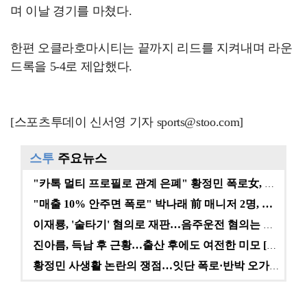
며 이날 경기를 마쳤다.
한편 오클라호마시티는 끝까지 리드를 지켜내며 라운
드록을 5-4로 제압했다.
[스포츠투데이 신서영 기자 sports@stoo.com]
스투
주요뉴스
"카톡 멀티 프로필로 관계 은폐" 황정민 폭로女, 문자…
"매출 10% 안주면 폭로" 박나래 前 매니저 2명, …
이재룡, '술타기' 혐의로 재판…음주운전 혐의는 미적용…
진아름, 득남 후 근황…출산 후에도 여전한 미모 [스타…
황정민 사생활 논란의 쟁점…잇단 폭로·반박 오가는 소모…