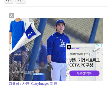
진세연, 전속계약 종료…FA 시장 나왔다 [공식]
X
정해인X강하늘X이청아X유재명X김선영 뭉쳤다…'아가미',…
'오징어 게임' 미국판 스핀오프, 제작 무산설 "넷플릭…
[ST포토] 정지효, 반가운 손인사
'1라운드 115위' 김민별, 2라운드 7타 줄이며 7…
김혜성 / 사진=GettyImages 제공