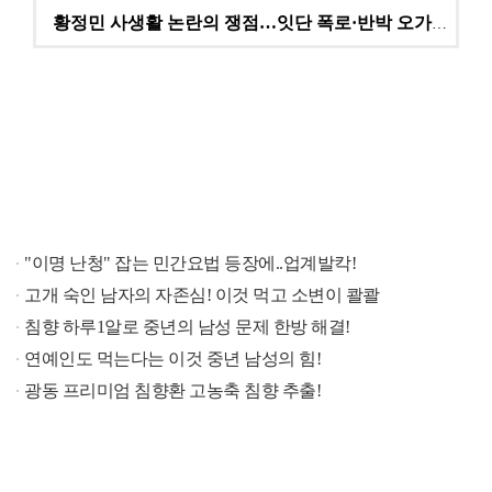
황정민 사생활 논란의 쟁점…잇단 폭로·반박 오가는 소모…