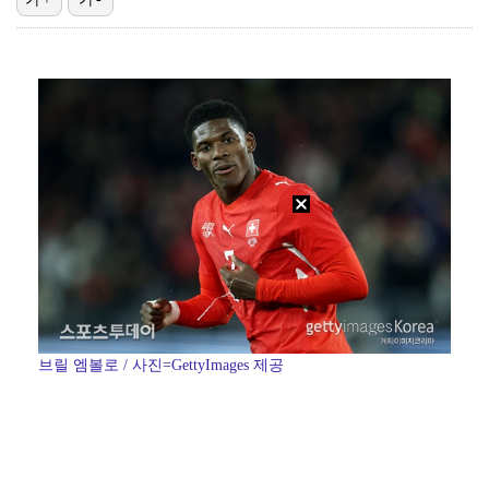
'첫 승 도전' 장은수 "우승 의식하기보다 내 플레이에…
박지민 아나운서 "발리까지 갔는데…'피의 게임2' 출연…
"언론사 대표·국회의원도"…최연청, 판사 남편까지 화려…
한국 남자배구, 중국 3-0 완파하고 동아시아선수권 결…
'서명관·야고 연속골' 울산, 동해안 더비서 포항 제압…
브릴 엠볼로 / 사진=GettyImages 제공