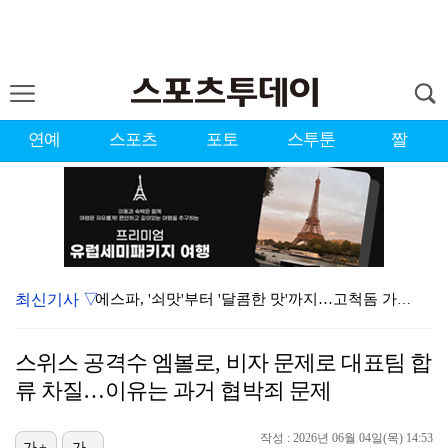
연예
스포츠
포토
스투툰
짤
최신기사 ▽
에스파, '쇠맛'부터 '달콤한 맛'까지…고척돔 가득 채…
블랙핑크, 10주년 행사 논란에 사과 "커뮤니케이션 문…
스위스 공격수 엠볼로, 비자 문제로 대표팀 합
에스파, 고척돔 입성…공연 시작 40분 만에 첫 인사 …
류 차질…이유는 과거 협박죄 문제
'리그 2연패 정조준' 아스널, 뉴캐슬서 기마랑이스 영…
작성 : 2026년 06월 04일(목) 14:53
가+
가-
에스파 고척돔 공연에 반가운 얼굴…아이들 미연·트와이스…