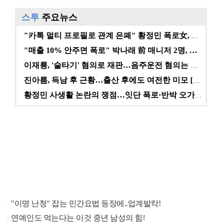
스투
주요뉴스
"카톡 멀티 프로필로 관계 은폐" 황정민 폭로女, 문자…
"매출 10% 안주면 폭로" 박나래 前 매니저 2명, …
이재룡, '술타기' 혐의로 재판…음주운전 혐의는 미적용…
진아름, 득남 후 근황…출산 후에도 여전한 미모 [스타…
황정민 사생활 논란의 쟁점…잇단 폭로·반박 오가는 소모…