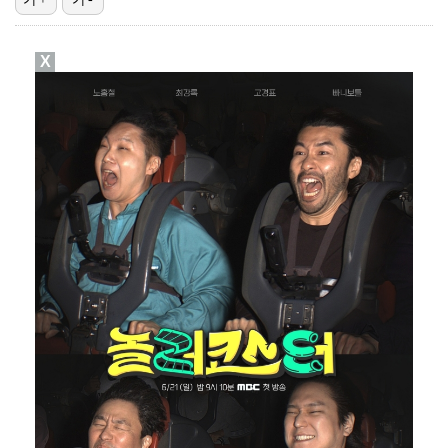
폭발물 지킨 안보현, '악마 교관' 정은채와 재회(재벌…
X
태국에서 새 도전 시작하는 박항서 감독 "원팀 만들어 …
외신까지 퍼지고 있는 축구협회 성접대 논란…2002 한…
대놓고 '심판 마사지'로 결재 받기도…최종 결재권자는 …
'1라운드 115위' 김민별, 2라운드 7타 줄이며 7…