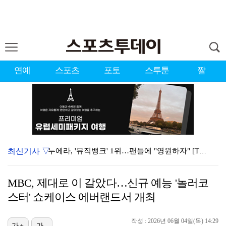
연예
스포츠
포토
스투툰
짤
최신기사 ▽
누에라, '뮤직뱅크' 1위…팬들에 "영원하자" [TV캡…
강채연, 제주삼다수 2R 깜짝 선두 도약…박민지 공동 …
MBC, 제대로 이 갈았다…신규 예능 '놀러코
폭발까지 5분…안보현·정은채, 목숨 건 사투 시작(재벌…
스터' 쇼케이스 에버랜드서 개최
이강인, 아틀레티코 마드리드 첫 훈련 진행…9일 맨시티…
작성 : 2026년 06월 04일(목) 14:29
가+
가-
대한축구협회의 '심판 성접대'…최악의 경우 런던 올림픽…