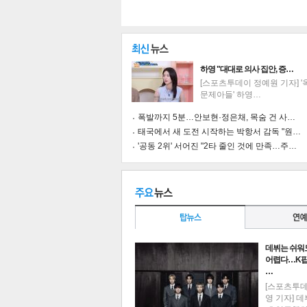
하영 "대대로 의사 집안, 증…
[스포츠투데이 정예원 기자] 
문제아들' 하영…
폭발까지 5분…안보현·정은채, 목숨 건 사…
태국에서 새 도전 시작하는 박항서 감독 "원…
'공동 2위' 서어진 "2타 줄인 것에 만족…주…
데뷔는 쉬워
기
어렵다…K팝
…
[스포츠투
영 기자] 데