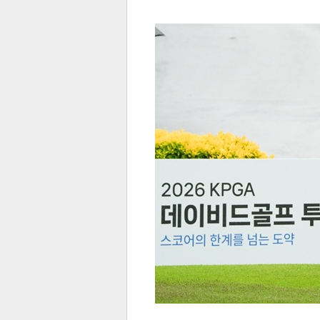
전
로그
즐겨찾기
많이 본 뉴스
최신 뉴스
연예
스포
페이
트위
댓글
밴드
네이