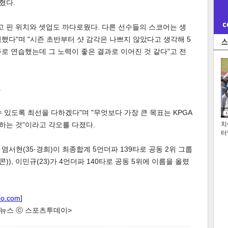
혔다.
고 핀 위치와 셋업도 까다로웠다. 다른 선수들의 스코어는 생
했다"며 "시즌 초반부터 샷 감각은 나쁘지 않았다고 생각해 5
로 연습했는데 그 노력이 좋은 결과로 이어진 것 같다"고 전
.
수 있도록 최선을 다하겠다"며 "무엇보다 가장 큰 목표는 KPGA
뷔하는 것"이라고 각오를 다졌다.
치
터
, 염서현(35·경희)이 최종합계 5언더파 139타로 공동 2위 그룹
)), 이민규(23)가 4언더파 140타로 공동 5위에 이름을 올렸
oo.com
]
한 뉴스 ⓒ 스포츠투데이>