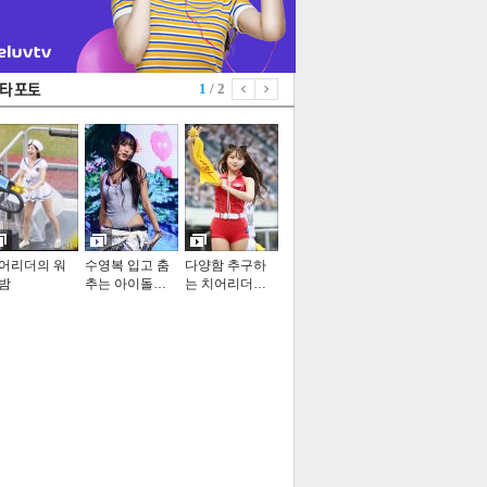
1
/ 2
어리더의 워
수영복 입고 춤
다양함 추구하
밤
추는 아이돌…
는 치어리더…