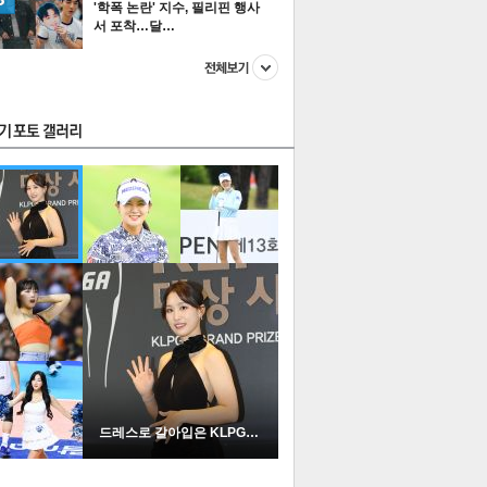
'학폭 논란' 지수, 필리핀 행사
서 포착…달…
스투펀
US
이 본 뉴스
스포츠
포토
드레스로 갈아입은 KLPGA …