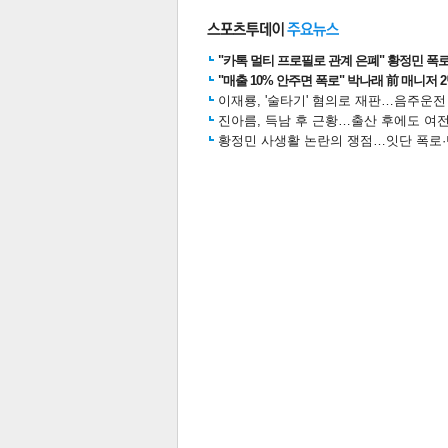
"카톡 멀티 프로필로 관계 은폐" 황정민 폭로女
"매출 10% 안주면 폭로" 박나래 前 매니저 
스북
터 공
달기
공유
버블
이재룡, '술타기' 혐의로 재판…음주운
진아름, 득남 후 근황…출산 후에도 여전
황정민 사생활 논란의 쟁점…잇단 폭로·반