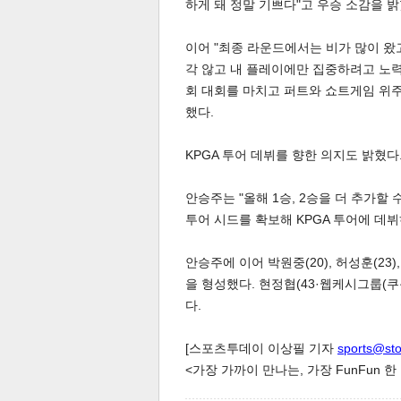
하게 돼 정말 기쁘다"고 우승 소감을 밝
이어 "최종 라운드에서는 비가 많이 왔
각 않고 내 플레이에만 집중하려고 노력
회 대회를 마치고 퍼트와 쇼트게임 위주
했다.
체
인
KPGA 투어 데뷔를 향한 의지도 밝혔다
안승주는 "올해 1승, 2승을 더 추가할 
투어 시드를 확보해 KPGA 투어에 데
안승주에 이어 박원중(20), 허성훈(23)
을 형성했다. 현정협(43·웹케시그룹(쿠콘
다.
[스포츠투데이 이상필 기자
sports@st
<가장 가까이 만나는, 가장 FunFun 