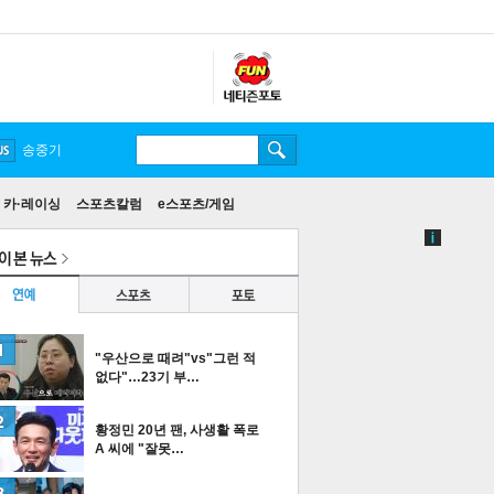
송중기
카·레이싱
스포츠칼럼
e스포츠/게임
"우산으로 때려"vs"그런 적
없다"…23기 부…
황정민 20년 팬, 사생활 폭로
A 씨에 "잘못…