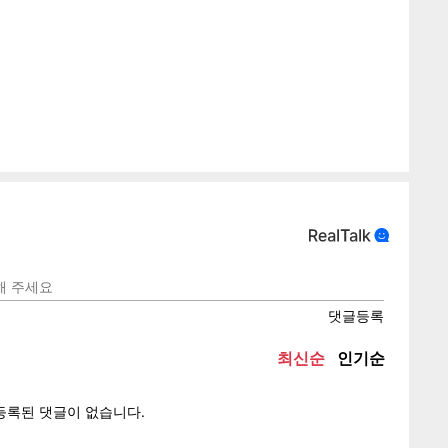
게
소
텍스
텍스
url 복
인쇄
목록