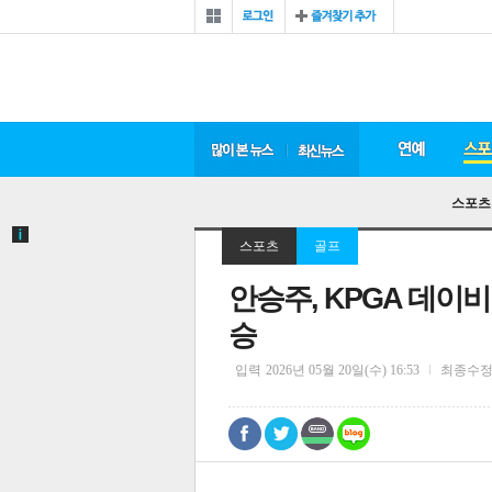
스포츠
스포츠
골프
안승주, KPGA 데이
승
입력
2026년 05월 20일(수) 16:53
최종수
0