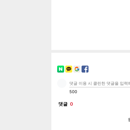
공유
유
로그
페이
트위
카카
밴드
네이