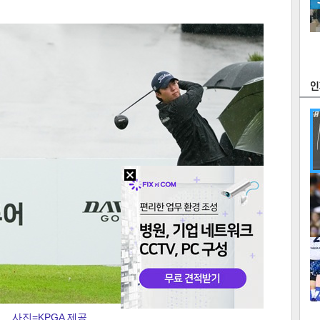
츠
라이프
포토
만화
FOC
많
연예
1
2
텍스
텍스
url 복
인쇄
목록
사진=KPGA 제공