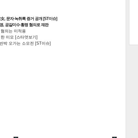
, 문자·녹취록 증거 공개 [ST이슈]
2명, 공갈미수·횡령 혐의로 재판
트 크
트 축
사
하기
보기
전 혐의는 미적용
한 미모 [스타엿보기]
스
박 오가는 소모전 [ST이슈]