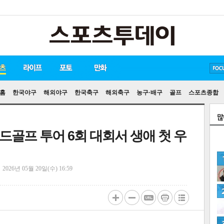
방탄소년단
손흥민
유아인
홈
한국야구
해외야구
한국축구
해외축구
농구·배구
골프
스포츠종합
비드골프 투어 6회 대회서 생애 첫 우
정
2026년 05월 20일(수) 16:59