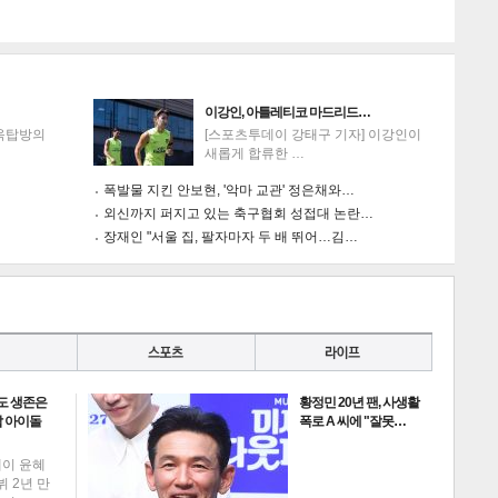
이강인, 아틀레티코 마드리드…
'옥탑방의
[스포츠투데이 강태구 기자] 이강인이
새롭게 합류한 …
폭발물 지킨 안보현, '악마 교관' 정은채와…
외신까지 퍼지고 있는 축구협회 성접대 논란…
장재인 "서울 집, 팔자마자 두 배 뛰어…김…
도 생존은
황정민 20년 팬, 사생활
 아이돌
폭로 A 씨에 "잘못…
데이 윤혜
뷔 2년 만