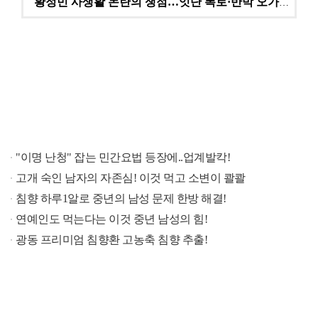
황정민 사생활 논란의 쟁점…잇단 폭로·반박 오가는 소모…