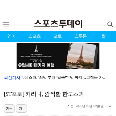
연예
스포츠
포토
스투툰
짤
최신기사 ▽
에스파, '쇠맛'부터 '달콤한 맛'까지…고척돔 가득 채…
블랙핑크, 10주년 행사 논란에 사과 "커뮤니케이션 문…
[ST포토] 카리나, 깜찍함 한도초과
'리그 2연패 정조준' 아스널, 뉴캐슬서 기마랑이스 영…
작성 : 2026년 05월 18일(월) 18:40
에스파 고척돔 공연에 반가운 얼굴…아이들 미연·트와이스…
가+
가-
한국 남자배구, 중국 3-0 완파하고 동아시아선수권 결…