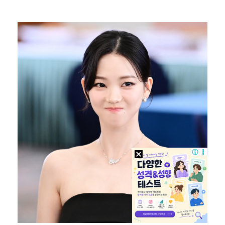
에스파, 고척돔 입성…공연 시작 40분 만에 첫 인사 …
"언론사 대표·국회의원도"…최연청, 판사 남편까지 화려…
박지민 아나운서 "발리까지 갔는데…'피의 게임2' 출연…
'첫 승 도전' 장은수 "우승 의식하기보다 내 플레이에…
'서명관·야고 연속골' 울산, 동해안 더비서 포항 제압…