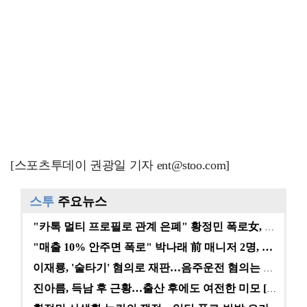
[스포츠투데이 권광일 기자 ent@stoo.com]
스투
주요뉴스
"카톡 멀티 프로필로 관계 은폐" 황정민 폭로女, 문자…
"매출 10% 안주면 폭로" 박나래 前 매니저 2명, …
이재룡, '술타기' 혐의로 재판…음주운전 혐의는 미적용…
진아름, 득남 후 근황…출산 후에도 여전한 미모 [스타…