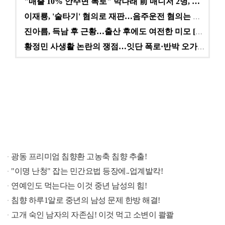
"매출 10% 안주면 폭로" 박나래 前 매니저 2명, …
이재룡, '술타기' 혐의로 재판…음주운전 혐의는 미적용…
진아름, 득남 후 근황…출산 후에도 여전한 미모 [스타…
황정민 사생활 논란의 쟁점…잇단 폭로·반박 오가는 소모…