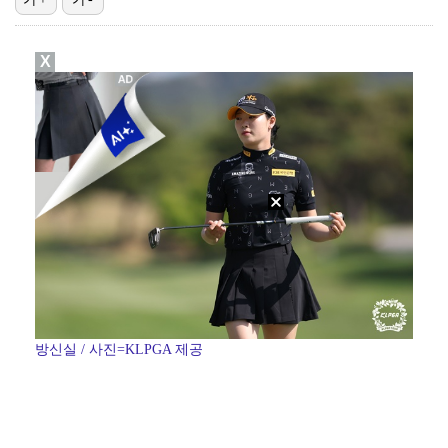
[ST포토] 이강인, 환하게 웃으며
X
[ST포토] 이강인, 이적 후 밝아진 얼굴
[ST포토] 선수들 지켜보는 디에고 시메오네 감독
[ST포토] 오픈트레이닝 나서는 이강인
[ST포토] 호세 히메네스, 한국 팬들 외침에 미소
방신실 / 사진=KLPGA 제공