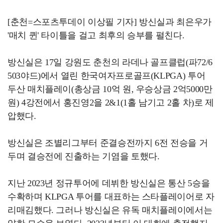
[춘천=스포츠투데이 이상필 기자] 방신실과 최은우가
'매치 퀸' 타이틀을 걸고 최후의 승부를 펼친다.
방신실은 17일 강원도 춘천의 라데나 골프클럽(파72/6
503야드)에서 열린 한국여자프로골프(KLPGA) 투어
두산 매치플레이(총상금 10억 원, 우승상금 2억5000만
원) 4강전에서 홍진영2을 2&1(1홀 남기고 2홀 차)로 제
압했다.
방신실은 조별리그부터 준결승전까지 6전 전승을 거
두며 결승전에 진출하는 기염을 토했다.
지난 2023년 정규투어에 데뷔한 방신실은 통산 5승을
수확하며 KLPGA 투어를 대표하는 스타플레이어로 자
리매김했다. 그러나 방신실은 유독 매치플레이에서는