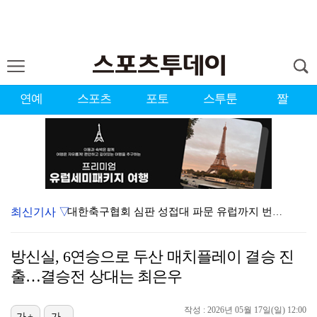
연예
스포츠
포토
스투툰
짤
최신기사 ▽
대한축구협회 심판 성접대 파문 유럽까지 번졌다…佛 매체…
'첫 승 도전' 장은수 "우승 의식하기보다 내 플레이에…
방신실, 6연승으로 두산 매치플레이 결승 진
'황정민 스토킹 혐의' A씨 11일 결심 공판
출…결승전 상대는 최은우
에스파, 고척돔 입성…공연 시작 40분 만에 첫 인사 …
작성 : 2026년 05월 17일(일) 12:00
가+
가-
맨시티 마레스카 감독 "이강인은 훌륭한 선수…아틀레티코…