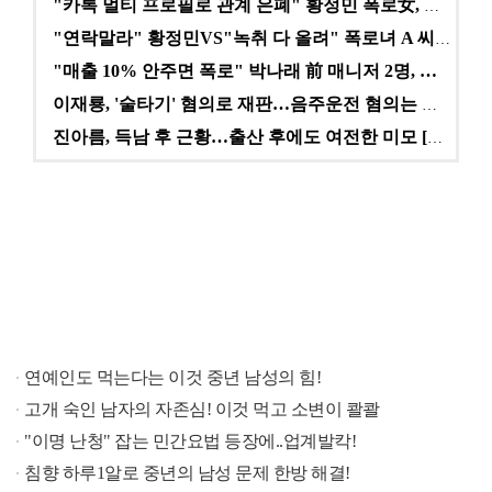
"카톡 멀티 프로필로 관계 은폐" 황정민 폭로女, 문자…
"연락말라" 황정민VS"녹취 다 올려" 폭로녀 A 씨,…
"매출 10% 안주면 폭로" 박나래 前 매니저 2명, …
이재룡, '술타기' 혐의로 재판…음주운전 혐의는 미적용…
진아름, 득남 후 근황…출산 후에도 여전한 미모 [스타…