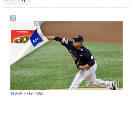
[ST포토] 이강인, 이제는 AT마드리드
X
[ST포토] 이강인, '새 유니폼 어때요?'
[ST포토] 제나, '경주공주'
[ST포토] 디에고 시메오네 감독, '강인아, 기대가 …
[ST포토] 이강인, '이제는 스페인에서 뛴다'
송승준 / 사진=DB