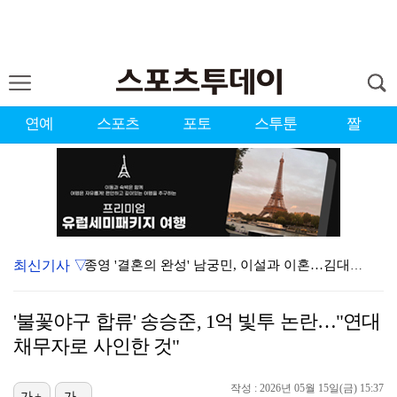
연예
스포츠
포토
스투툰
짤
최신기사 ▽
종영 '결혼의 완성' 남궁민, 이설과 이혼…김대명·우지…
'마르무시 멀티골' 맨시티, '이강인 데뷔' AT마드리…
'불꽃야구 합류' 송승준, 1억 빛투 논란…"연대
[ST포토] 도겸-민규-정한, '우리는 맨시티 팬'
채무자로 사인한 것"
'미우새' 탁재훈, 50대 마지막 생일날 '아근진' 폐…
작성 : 2026년 05월 15일(금) 15:37
가+
가-
'7번' 이강인, 한국 팬들 앞에서 AT마드리드 데뷔……