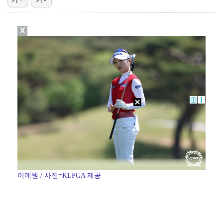
진세연, 전속계약 종료…FA 시장 나왔다 [공식]
X
정해인X강하늘X이청아X유재명X김선영 뭉쳤다…'아가미',…
'오징어 게임' 미국판 스핀오프, 제작 무산설 "넷플릭…
'1라운드 115위' 김민별, 2라운드 7타 줄이며 7…
[ST포토] 정지효, 반가운 손인사
이예원 / 사진=KLPGA 제공