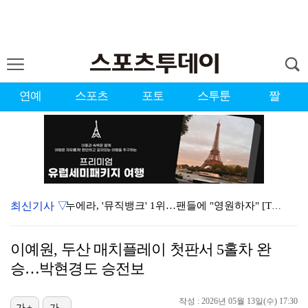
연예
스포츠
포토
스투툰
짤
최신기사 ▽
누에라, '뮤직뱅크' 1위…팬들에 "영원하자" [TV캡…
'우리동네 전성시대' 딘딘, 첫 촬영부터 멘붕…시작부터…
이예원, 두산 매치플레이 첫판서 5홀차 완
서장훈 감독 "내 능력 부족" 자책하게 만든 펜타곤과의…
승…박현경도 승전보
대한축구협회의 '심판 성접대'…최악의 경우 런던 올림픽…
작성 : 2026년 05월 13일(수) 17:30
가+
가-
강채연, 제주삼다수 2R 깜짝 선두 도약…박민지 공동 …