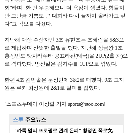
회"라며 "한 번 우승해보니 더 욕심이 생겼다. 힘들지
만 그만큼 기쁨도 큰 대회라 다시 끝까지 올라가고 싶
다"고 각오를 다졌다.
지난해 대상 수상자인 3조 유현조는 조혜림을 5&3으
로 제압하며 산뜻한 출발을 했다. 지난해 상금왕 1조
홍정민도 빳차라쭈타 콩끄라판(태국)을 2UP(2홀 차)으
로 격파했다. 방신실은 김지수를 1UP으로 꺾었다.
한편 4조 김민솔은 문정민에 3&2로 패했다. 9조 고지
원은 루키 최정원에 2&1로 덜미를 잡혔다.
[스포츠투데이 이상필 기자 sports@stoo.com]
스투
주요뉴스
"카톡 멀티 프로필로 관계 은폐" 황정민 폭로女, 문자…