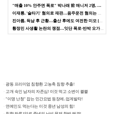
"매출 10% 안주면 폭로" 박나래 前 매니저 2명, …
이재룡, '술타기' 혐의로 재판…음주운전 혐의는 미적용…
진아름, 득남 후 근황…출산 후에도 여전한 미모 [스타…
황정민 사생활 논란의 쟁점…잇단 폭로·반박 오가는 소모…