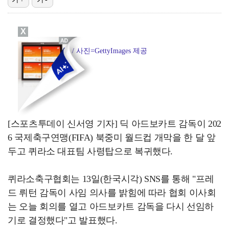
박문성 "축구협회 성접대 의혹? 사실이면 국제 망신…사…
X
"기분 맞춰주려고" 축구협회, 외국인 심판 성접대 의혹…
아드보카트 감독 / 사진=GettyImages 제공
폭로자 "황정민, 본인 말에 책임져야…내가 사생활에 초…
'주장 완장' 김민재, 한국 떠나기 전 뮌헨 동료들에게…
방은희, 6년 지나도 생생한 母 고독사 아픔…끝내 오열…
[스포츠투데이 신서영 기자] 딕 아드보카트 감독이 202
6 국제축구연맹(FIFA) 북중미 월드컵 개막을 한 달 앞
두고 퀴라소 대표팀 사령탑으로 복귀했다.
퀴라소축구협회는 13일(한국시각) SNS를 통해 "프레
드 뤼턴 감독이 사임 의사를 밝힘에 따라 협회 이사회
는 오늘 회의를 열고 아드보카트 감독을 다시 선임하
기로 결정했다"고 발표했다.