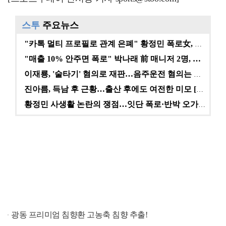
스투
주요뉴스
"카톡 멀티 프로필로 관계 은폐" 황정민 폭로女, 문자…
"매출 10% 안주면 폭로" 박나래 前 매니저 2명, …
이재룡, '술타기' 혐의로 재판…음주운전 혐의는 미적용…
진아름, 득남 후 근황…출산 후에도 여전한 미모 [스타…
황정민 사생활 논란의 쟁점…잇단 폭로·반박 오가는 소모…