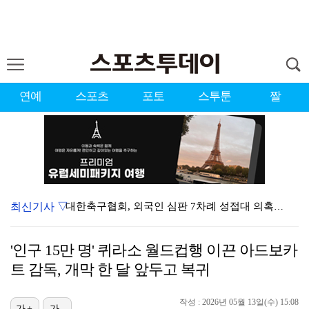
연예
스포츠
포토
스투툰
짤
최신기사 ▽
대한축구협회, 외국인 심판 7차례 성접대 의혹…이 기간…
청문회부터 압수수색·심판 성접대 의혹까지…월드컵 탈락이…
'인구 15만 명' 퀴라소 월드컵행 이끈 아드보카
3승 사냥 시동 건 서교림 "샷·퍼트 만족스러워…좋은 …
트 감독, 개막 한 달 앞두고 복귀
"우산으로 때려"vs"그런 적 없다"…23기 부부 엇갈…
작성 : 2026년 05월 13일(수) 15:08
가+
가-
박지훈, 9월 잠실실내체육관서 앙코르 콘서트 개최