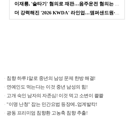
이재룡, '술타기' 혐의로 재판…음주운전 혐의는 미적용…
더 강력해진 '2026 KWDA' 라인업…앰퍼샌드원·나…