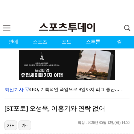
연예
스포츠
포토
스투툰
짤
최신기사 ▽
KBO, 기록적인 폭염으로 9일까지 리그 중단…내달 6…
대한축구협회, 외국인 심판 7차례 성접대 의혹…이 기간…
[ST포토] 오성욱, 이홍기와 연락 없어
이강인, 드디어 아틀레티코 선수단과 만났다…시메오네 감…
작성 : 2026년 05월 12일(화) 14:56
3승 사냥 시동 건 서교림 "샷·퍼트 만족스러워…좋은 …
가+
가-
"우산으로 때려"vs"그런 적 없다"…23기 부부 엇갈…