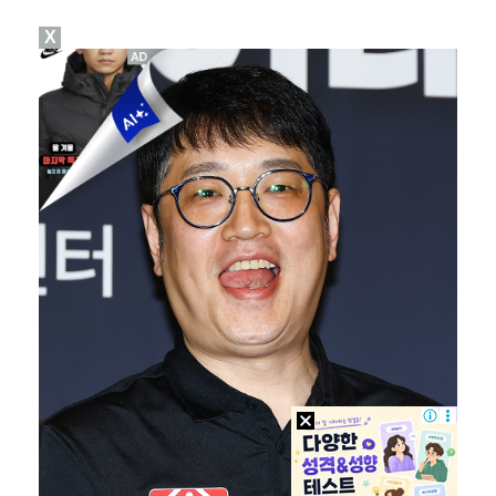
X
박지훈, 9월 잠실실내체육관서 앙코르 콘서트 개최
청문회부터 압수수색·심판 성접대 의혹까지…월드컵 탈락이…
"기분 맞춰주려고" 축구협회, 외국인 심판 성접대 의혹…
폭로자 "황정민, 본인 말에 책임져야…내가 사생활에 초…
박문성 "축구협회 성접대 의혹? 사실이면 국제 망신…사…