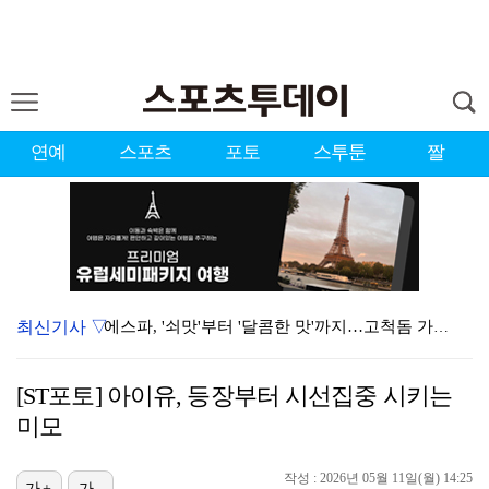
연예
스포츠
포토
스투툰
짤
최신기사 ▽
에스파, '쇠맛'부터 '달콤한 맛'까지…고척돔 가득 채…
'첫 승 도전' 장은수 "우승 의식하기보다 내 플레이에…
[ST포토] 아이유, 등장부터 시선집중 시키는
에스파, 고척돔 입성…공연 시작 40분 만에 첫 인사 …
미모
블랙핑크, 10주년 행사 논란에 사과 "커뮤니케이션 문…
작성 : 2026년 05월 11일(월) 14:25
가+
가-
박지민 아나운서 "발리까지 갔는데…'피의 게임2' 출연…