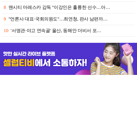
8
맨시티 마레스카 감독 "이강인은 훌륭한 선수…아…
9
"언론사 대표·국회의원도"…최연청, 판사 남편까…
10
'서명관·야고 연속골' 울산, 동해안 더비서 포…