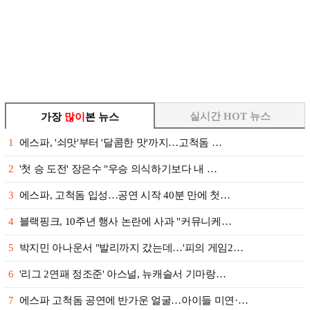
실시간 HOT 뉴스
가장
많이
본 뉴스
1
에스파, '쇠맛'부터 '달콤한 맛'까지…고척돔 …
2
'첫 승 도전' 장은수 "우승 의식하기보다 내 …
3
에스파, 고척돔 입성…공연 시작 40분 만에 첫…
4
블랙핑크, 10주년 행사 논란에 사과 "커뮤니케…
5
박지민 아나운서 "발리까지 갔는데…'피의 게임2…
6
'리그 2연패 정조준' 아스널, 뉴캐슬서 기마랑…
7
에스파 고척돔 공연에 반가운 얼굴…아이들 미연·…