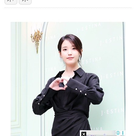
'리그 2연패 정조준' 아스널, 뉴캐슬서 기마랑이스 영…
에스파 고척돔 공연에 반가운 얼굴…아이들 미연·트와이스…
맨시티 마레스카 감독 "이강인은 훌륭한 선수…아틀레티코…
"언론사 대표·국회의원도"…최연청, 판사 남편까지 화려…
'서명관·야고 연속골' 울산, 동해안 더비서 포항 제압…