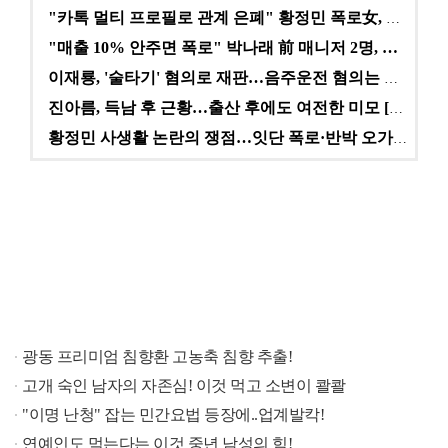
"카톡 멀티 프로필로 관계 은폐" 황정민 폭로女, 문자…
"매출 10% 안주면 폭로" 박나래 前 매니저 2명, …
이재룡, '술타기' 혐의로 재판…음주운전 혐의는 미적용…
진아름, 득남 후 근황…출산 후에도 여전한 미모 [스타…
황정민 사생활 논란의 쟁점…잇단 폭로·반박 오가는 소모…