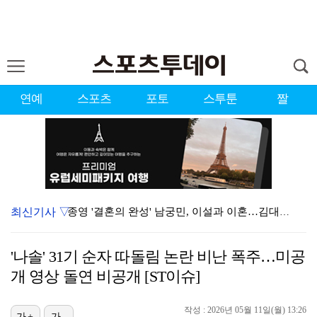
연예
스포츠
포토
스투툰
짤
최신기사 ▽
종영 '결혼의 완성' 남궁민, 이설과 이혼…김대명·우지…
[ST포토] 도겸-민규-정한, '우리는 맨시티 팬'
'나솔' 31기 순자 따돌림 논란 비난 폭주…미공
'미우새' 탁재훈, 50대 마지막 생일날 '아근진' 폐…
개 영상 돌연 비공개 [ST이슈]
이강인 "한국 축구, 어려운 상황이지만…좋은 모습도 봐…
작성 : 2026년 05월 11일(월) 13:26
가+
가-
'7번' 이강인, 한국 팬들 앞에서 AT마드리드 데뷔……