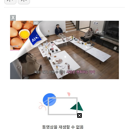
[ST포토] 리센느 리브, '인형이야 사람이야'
X
[ST포토] 리센느 메이, '안녕~'
한소희, 청순미 벗고 파격 탈색 머리…강렬 아우라 [스…
[ST포토] 이강인, 경기서 만난 '2살 절친형' 돈나…
[ST포토] 제나, '경주공주'