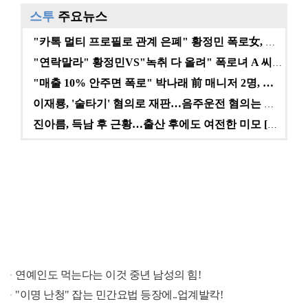
스투
주요뉴스
"카톡 멀티 프로필로 관계 은폐" 황정민 폭로女, 문자…
"연락말라" 황정민VS"녹취 다 올려" 폭로녀 A 씨,…
"매출 10% 안주면 폭로" 박나래 前 매니저 2명, …
이재룡, '술타기' 혐의로 재판…음주운전 혐의는 미적용…
진아름, 득남 후 근황…출산 후에도 여전한 미모 [스타…