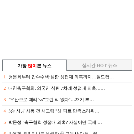
실시간 HOT 뉴스
가장
많이
본 뉴스
1
청문회부터 압수수색·심판 성접대 의혹까지…월드컵…
2
대한축구협회, 외국인 심판 7차례 성접대 의혹……
3
"우산으로 때려"vs"그런 적 없다"…23기 부…
4
3승 사냥 시동 건 서교림 "샷·퍼트 만족스러워…
5
박문성 "축구협회 성접대 의혹? 사실이면 국제 …
6
방은희, 6년 지나도 생생한 母 고독사 아픔…끝…