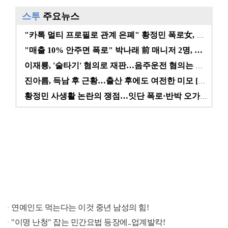
스투
주요뉴스
"카톡 멀티 프로필로 관계 은폐" 황정민 폭로女, 문자…
"매출 10% 안주면 폭로" 박나래 前 매니저 2명, …
이재룡, '술타기' 혐의로 재판…음주운전 혐의는 미적용…
진아름, 득남 후 근황…출산 후에도 여전한 미모 [스타…
황정민 사생활 논란의 쟁점…잇단 폭로·반박 오가는 소모…