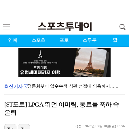
연예
스포츠
포토
스투툰
짤
최신기사 ▽
청문회부터 압수수색·심판 성접대 의혹까지…월드컵 탈락이…
대한축구협회, 외국인 심판 7차례 성접대 의혹…이 기간…
[ST포토] LPGA 뛰던 이미림, 동료들 축하 속
"우산으로 때려"vs"그런 적 없다"…23기 부부 엇갈…
은퇴
3승 사냥 시동 건 서교림 "샷·퍼트 만족스러워…좋은 …
작성 : 2026년 05월 10일(일) 16:56
가+
가-
박문성 "축구협회 성접대 의혹? 사실이면 국제 망신…사…