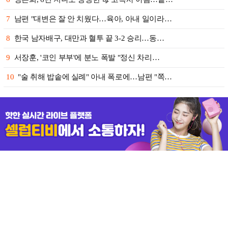
7
남편 "대변은 잘 안 치웠다…육아, 아내 일이라…
8
한국 남자배구, 대만과 혈투 끝 3-2 승리…동…
9
서장훈, '코인 부부'에 분노 폭발 "정신 차리…
10
"술 취해 밥솥에 실례" 아내 폭로에…남편 "쪽…