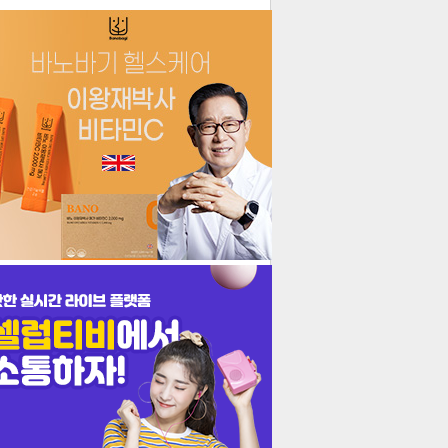
더보기
기포토