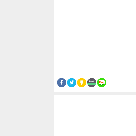
관련뉴스
보