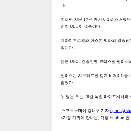
다.
이로써 지난 1차전에서 0-1로 패배했던
번이 UEL 첫 결승이다.
프라이부르크와 아스톤 빌라의 결승전은
행된다.
체
인
한편 UECL 결승전엔 크리스털 팰리스
팰리스는 샤흐타르를 합계 5-2(3-1 승·2
압했다.
두 팀은 오는 28일 독일 라이프치히의 
[스포츠투데이 강태구 기자
sports@st
<가장 가까이 만나는, 가장 FunFun 