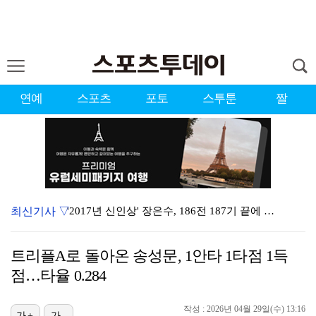
연예
스포츠
포토
스투툰
짤
최신기사 ▽
'2017년 신인상' 장은수, 186전 187기 끝에 …
[ST포토] 장은수, 2026 KLPGA WINNER
트리플A로 돌아온 송성문, 1안타 1타점 1득
'이런 엿같은 사랑' 정해인, 츄리닝 비주얼도 완벽 "…
점…타율 0.284
제니 "남자에 먼저 메시지 안 보내, 동거? 여기까지만…
작성 : 2026년 04월 29일(수) 13:16
가+
가-
'유부녀 킬러' 무진성, 천재 해커의 냉철·허당미 오가…