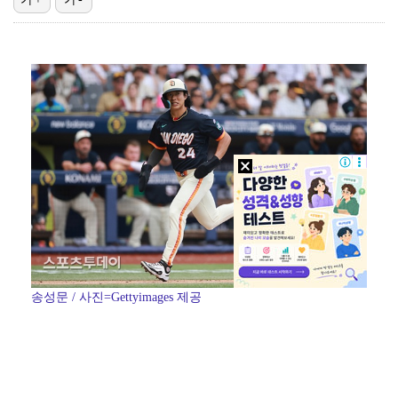
'결혼의 완성' 남궁민→이설, 굿바이 인사 "마지막까지…
스윙스, 배우 도전하더니 마동석과 투샷 "마침내 만났다…
[ST포토] 장은수, KLPGA 첫 우승
'런닝맨' 홍진호, 안검하수 재수술+요요 온 근황 "주…
[ST포토] 장은수, KLPGA 첫 우승
송성문 / 사진=Gettyimages 제공