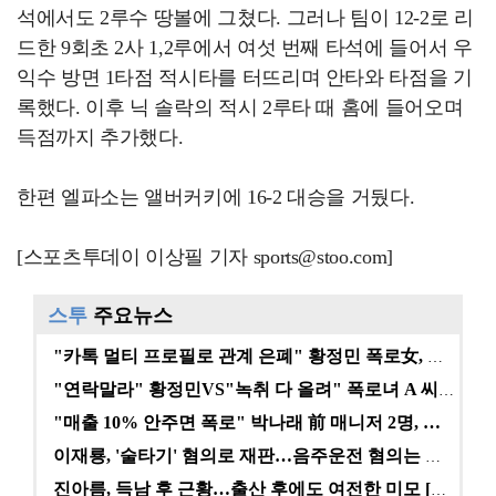
석에서도 2루수 땅볼에 그쳤다. 그러나 팀이 12-2로 리
드한 9회초 2사 1,2루에서 여섯 번째 타석에 들어서 우
익수 방면 1타점 적시타를 터뜨리며 안타와 타점을 기
록했다. 이후 닉 솔락의 적시 2루타 때 홈에 들어오며
득점까지 추가했다.
한편 엘파소는 앨버커키에 16-2 대승을 거뒀다.
[스포츠투데이 이상필 기자 sports@stoo.com]
스투
주요뉴스
"카톡 멀티 프로필로 관계 은폐" 황정민 폭로女, 문자…
"연락말라" 황정민VS"녹취 다 올려" 폭로녀 A 씨,…
"매출 10% 안주면 폭로" 박나래 前 매니저 2명, …
이재룡, '술타기' 혐의로 재판…음주운전 혐의는 미적용…
진아름, 득남 후 근황…출산 후에도 여전한 미모 [스타…