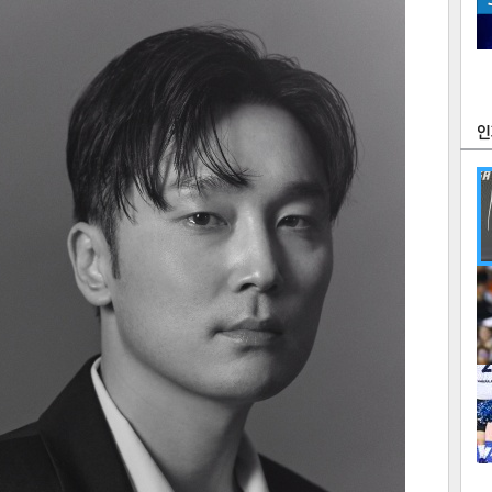
츠
라이프
포토
만화
FOC
많
연예
1
텍스
텍스
url 복
인쇄
목록
2