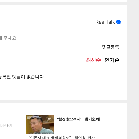
텍스
텍스
url 복
인쇄
목록
"본전 찾으려다"…황기순, 해…
이사나예
"언론사 대표·국회의원도"…최연청, 판사 …