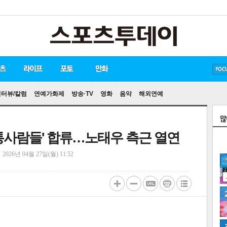
방탄소년단
손흥민
유아인
인터뷰/칼럼
연예가화제
방송·TV
영화
음악
해외연예
통사람들' 합류…노태우 측근 열연
정
2026년 04월 27일(월) 11:52