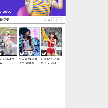
1
/ 2
어리더의 워
수영복 입고 춤
다양함 추구하
밤
추는 아이돌…
는 치어리더…