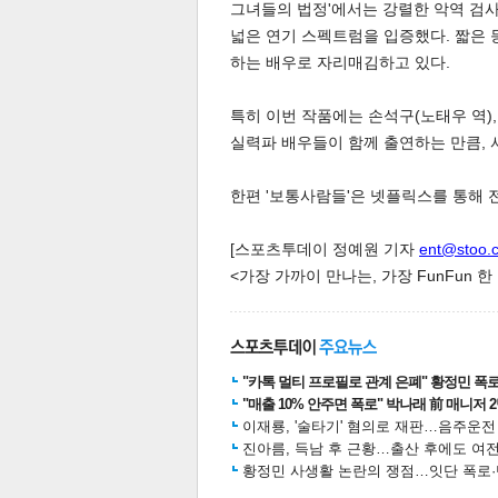
그녀들의 법정'에서는 강렬한 악역 검사
넓은 연기 스펙트럼을 입증했다. 짧은
스북
터 공
달기
공유
버블
하는 배우로 자리매김하고 있다.
특히 이번 작품에는 손석구(노태우 역), 
실력파 배우들이 함께 출연하는 만큼,
한편 '보통사람들'은 넷플릭스를 통해 
[스포츠투데이 정예원 기자
ent@stoo.
<가장 가까이 만나는, 가장 FunFun 
"카톡 멀티 프로필로 관계 은폐" 황정민 폭로女
"매출 10% 안주면 폭로" 박나래 前 매니저 
이재룡, '술타기' 혐의로 재판…음주운
진아름, 득남 후 근황…출산 후에도 여전
황정민 사생활 논란의 쟁점…잇단 폭로·반