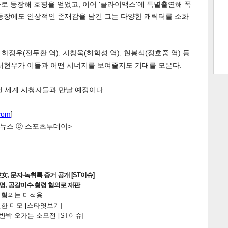
로 등장해 호평을 얻었고, 이어 '클라이맥스'에 특별출연해 폭
 등장에도 인상적인 존재감을 남긴 그는 다양한 캐릭터를 소화
트 크
트 축
사
하기
보기
하정우(전두환 역), 지창욱(허학성 역), 현봉식(정호중 역) 등
 서현우가 이들과 어떤 시너지를 보여줄지도 기대를 모은다.
스
전 세계 시청자들과 만날 예정이다.
com
]
한 뉴스 ⓒ 스포츠투데이>
, 문자·녹취록 증거 공개 [ST이슈]
2명, 공갈미수·횡령 혐의로 재판
전 혐의는 미적용
한 미모 [스타엿보기]
박 오가는 소모전 [ST이슈]