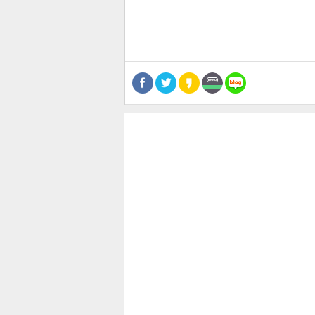
공유
유
로그