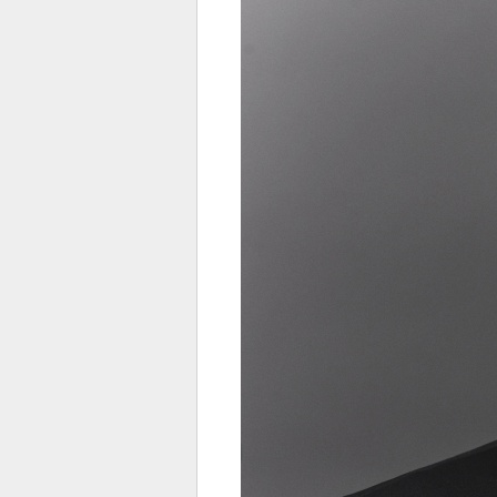
전
로그
즐겨찾기
많이 본 뉴스
최신 뉴스
연예
스포
페이
트위
댓글
밴드
네이