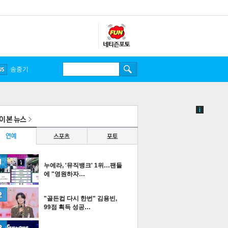
송중기
누에라, '뮤직뱅크' 1위…팬들
에 "영원하자…
"골든컵 다시 한번" 김용빈,
99점 획득 성공…