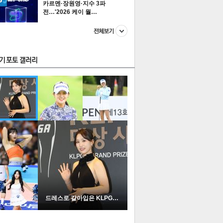
카르멘·장원영·지수 3파
전…'2026 케이 월…
스투펀
US
이 본 뉴스
스포츠
포토
드레스로 갈아입은 KLPGA …