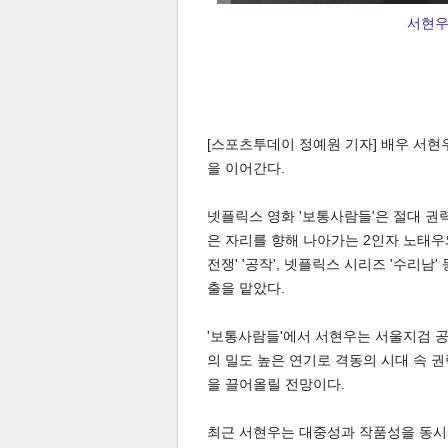
서현우
[스포츠투데이 정예원 기자] 배우 서현
체
인
을 이어간다.
넷플릭스 영화 '보통사람들'은 절대 권력
은 자리를 향해 나아가는 2인자 노태우
전쟁' '공작', 넷플릭스 시리즈 '수리
출을 맡았다.
'보통사람들'에서 서현우는 서울지검 
의 밀도 높은 연기로 격동의 시대 속 
을 끌어올릴 전망이다.
최근 서현우는 대중성과 작품성을 동시에