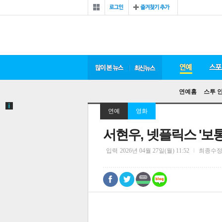
연예홈
스투 
연예
영화
서현우, 넷플릭스 '보
입력
2026년 04월 27일(월) 11:52
최종수
0