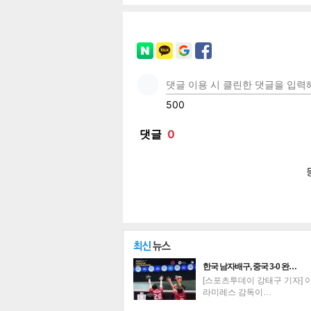
페이
트위
카카
밴드
네이
기
한국 남자배구, 중국 3-0 완…
[스포츠투데이 강태구 기자] 
라미레스 감독이…