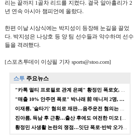
리는 끝까지 1골차 리드를 지켰다. 결국 알아흘리가 2
년 연속 아시아 챔피언에 올랐다.
한편 이날 시상식에는 박지성이 등장해 눈길을 끌었
다. 박지성은 나상호 등 양 팀 선수들과 악수하며 선수
들을 격려했다.
[스포츠투데이 이상필 기자 sports@stoo.com]
스투
주요뉴스
"카톡 멀티 프로필로 관계 은폐" 황정민 폭로女, 문자…
"매출 10% 안주면 폭로" 박나래 前 매니저 2명, …
이재룡, '술타기' 혐의로 재판…음주운전 혐의는 미적용…
진아름, 득남 후 근황…출산 후에도 여전한 미모 [스타…
황정민 사생활 논란의 쟁점…잇단 폭로·반박 오가는 소모…