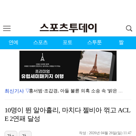
연예
스포츠
포토
스투툰
짤
최신기사 ▽
홍서범·조갑경, 아들 불륜 의혹 소송 속 '밝은 근황'…
데뷔는 쉬워도 생존은 어렵다…K팝 아이돌 평균 수명 4…
10명이 뛴 알아흘리, 마치다 젤비아 꺾고 ACL
'리틀 김연경' 손서연 28점 폭발…U17 여자배구, …
E 2연패 달성
'조폭 연루설 부인' 조세호, 8개월 만에 SNS 업로…
작성 : 2026년 04월 26일(일) 11:47
가+
가-
'호프', 글로벌 순항…토론토 영화제 미드나잇 매드니스…