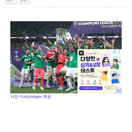
[ST포토] 문정민, 힘찬 티샷
데이식스 영케이, '사운드플래닛페스티벌' 출격…첫 솔로…
[ST포토] 문정민, 자신감 가득
[ST포토] 고지우, 신중한 퍼팅
[ST포토] 문정민, 버디 성공
사진=Gettyimages 제공