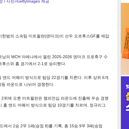
 / 사진=GettyImages 제공
3
 이한범의 소속팀 미트윌란(덴마크)이 선두 오르후스GF를 제압
인
닝의 MCH 아레나에서 열린 2025-2026 덴마크 프로축구 수
후스와 홈 경기에서 2-1로 승리했다.
 앤드 어웨이 방식으로 팀당 22경기를 치른다. 이후 상위 6개
 강등 라운드로 나뉘어 경쟁한다.
)로 2위에 오른 미트윌란은 챔피언십 라운드에 진출해 우승 경쟁
시 홈 앤드 어웨이 방식으로 팀당 10경기를 치르며, 정규리그
 2승 2무 1패(승점 8)를 기록, 총 15승 9무 3패(승점