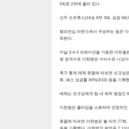
54)로 2위에 올라 있다.
선두 오르후스(16승 8무 3패, 승점 56
챔피언십 라운드에서 우승하는 팀은 다음
득한다.
체
인
이날 3-4-3 포메이션을 가동한 미트
방 공격수로 이한범은 수비수로 나섰다
축구 통계 매체 풋몹에 따르면 조규성은 후
회, 패스 성공률 30%(3/10) 등을 
매체는 조규성에게 팀 내 최하 평점인 6
이한범은 풀타임을 소화하며 안정적인 
풋몹에 따르면 이한범은 볼 터치 77회, 패스
등을 기록했다. 이한범의 평점은 7.1이