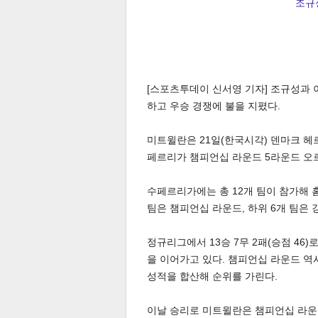
조규성
[스포츠투데이 신서영 기자] 조규성과
하고 우승 경쟁에 불을 지폈다.
미트윌란은 21일(한국시각) 덴마크 헤르
페르리가 챔피언십 라운드 5라운드 오르
수페르리가에는 총 12개 팀이 참가해 홈
팀은 챔피언십 라운드, 하위 6개 팀은
정규리그에서 13승 7무 2패(승점 46
을 이어가고 있다. 챔피언십 라운드 역
성적을 합산해 순위를 가린다.
이날 승리로 미트윌란은 챔피언십 라운드에서