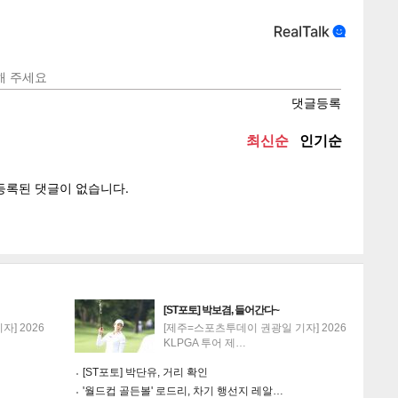
텍스
텍스
url 복
인쇄
목록
[ST포토] 박보겸, 들어간다~
] 2026
[제주=스포츠투데이 권광일 기자] 2026
KLPGA 투어 제…
[ST포토] 박단유, 거리 확인
'월드컵 골든볼' 로드리, 차기 행선지 레알…