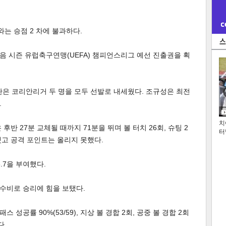
)와는 승점 2 차에 불과하다.
 시즌 유럽축구연맹(UEFA) 챔피언스리그 예선 진출권을 획
윌란은 코리안리거 두 명을 모두 선발로 내세웠다. 조규성은 최전
.
치
반 27분 교체될 때까지 71분을 뛰며 볼 터치 26회, 슈팅 2
터
기록했고 공격 포인트는 올리지 못했다.
.7을 부여했다.
수비로 승리에 힘을 보탰다.
 성공률 90%(53/59), 지상 볼 경합 2회, 공중 볼 경합 2회
다.