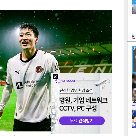
츠
라이프
포토
만화
FOC
많
연예
1
2
텍스
텍스
url 복
인쇄
목록