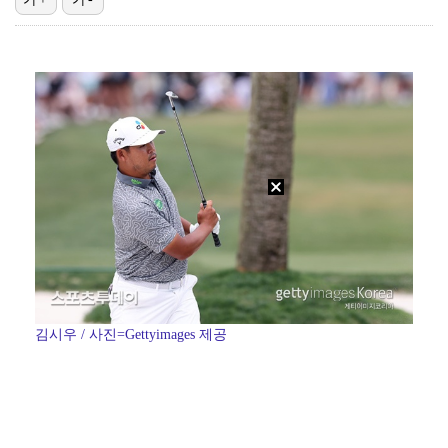
[ST포토] 정지효, 퍼터 확인
[ST포토] 김민주, 오준식 캐디와 함께 출발
[ST포토] 한진선, 기분 좋은 미소
[ST포토] 유현조, 페어웨이 끝까지 가자
'전참시' 리센느 메이 "희망 보이지 않아 팀 탈퇴 고…
김시우 / 사진=Gettyimages 제공