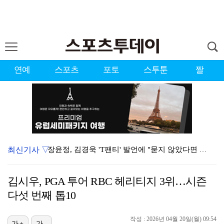
연예
스포츠
포토
스투툰
짤
최신기사 ▽
장윤정, 김경욱 'T팬티' 발언에 "묻지 않았다면 성희…
시원한 바람 불자 힘 낸 이예원 "좋은 기억 있는 테디…
김시우, PGA 투어 RBC 헤리티지 3위…시즌
[ST포토] 장은수, 3라운드 기대하세요
다섯 번째 톱10
[ST포토] 문정민, 멀리 보낸다
작성 : 2026년 04월 20일(월) 09:54
[ST포토] 서교림, 아쉬운 표정
가+
가-