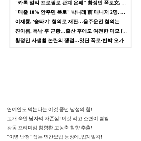
"카톡 멀티 프로필로 관계 은폐" 황정민 폭로女, 문자…
"매출 10% 안주면 폭로" 박나래 前 매니저 2명, …
이재룡, '술타기' 혐의로 재판…음주운전 혐의는 미적용…
진아름, 득남 후 근황…출산 후에도 여전한 미모 [스타…
황정민 사생활 논란의 쟁점…잇단 폭로·반박 오가는 소모…