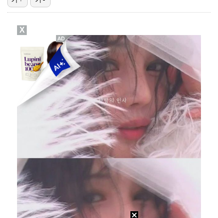
[ST포토] 더울 때 만나는 아이스쇼
X
[ST포토] 정지효, 반가운 손인사
진세연, 전속계약 종료…FA 시장 나왔다 [공식]
[ST포토] 마서영, 나이스 퍼팅
[ST포토] 송혜빈, 빠른 홀아웃