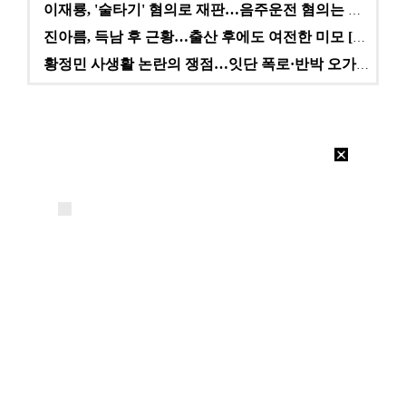
이재룡, '술타기' 혐의로 재판…음주운전 혐의는 미적용…
진아름, 득남 후 근황…출산 후에도 여전한 미모 [스타…
황정민 사생활 논란의 쟁점…잇단 폭로·반박 오가는 소모…