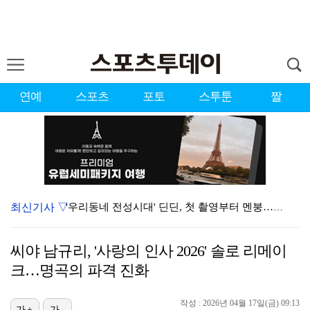
연예
스포츠
포토
스투툰
짤
최신기사 ▽
'우리동네 전성시대' 딘딘, 첫 촬영부터 멘붕…시작부터…
오마이걸 효정 "연예계 유일한 김대호 라인" 선언…멤버…
씨야 남규리, '사랑의 인사 2026' 솔로 리메이
서장훈 감독 "내 능력 부족" 자책하게 만든 펜타곤과의…
크…명곡의 파격 진화
정해인X강하늘X이청아X유재명X김선영 뭉쳤다…'아가미',…
작성 : 2026년 04월 17일(금) 09:13
가+
가-
'오징어 게임' 미국판 스핀오프, 제작 무산설 "넷플릭…