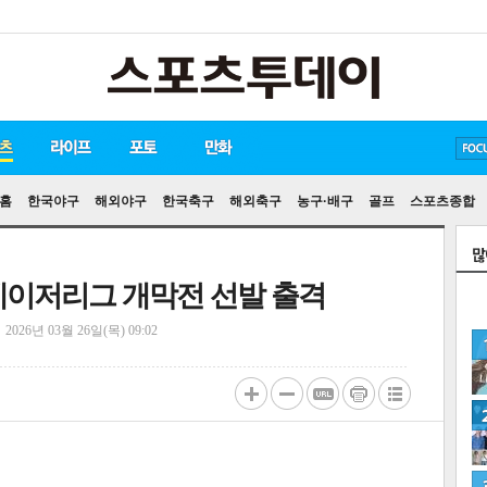
방탄소년단
손흥민
유아인
송중기
홈
한국야구
해외야구
한국축구
해외축구
농구·배구
골프
스포츠종합
, 메이저리그 개막전 선발 출격
정
2026년 03월 26일(목) 09:02