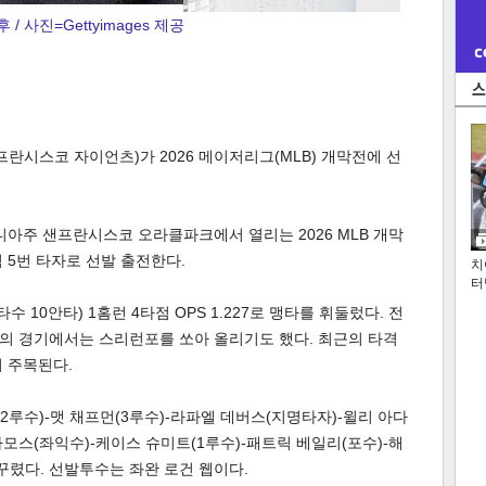
 / 사진=Gettyimages 제공
란시스코 자이언츠)가 2026 메이저리그(MLB) 개막전에 선
니아주 샌프란시스코 오라클파크에서 열리는 2026 MLB 개막
 5번 타자로 선발 출전한다.
치
터
수 10안타) 1홈런 4타점 OPS 1.227로 맹타를 휘둘렀다. 전
의 경기에서는 스리런포를 쏘아 올리기도 했다. 최근의 타격
 주목된다.
루수)-맷 채프먼(3루수)-라파엘 데버스(지명타자)-윌리 아다
모스(좌익수)-케이스 슈미트(1루수)-패트릭 베일리(포수)-해
꾸렸다. 선발투수는 좌완 로건 웹이다.