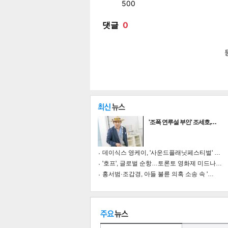
페이
트위
카카
밴드
네이
'조폭 연루설 부인' 조세호,…
데이식스 영케이, '사운드플래닛페스티벌' …
'호프', 글로벌 순항…토론토 영화제 미드나…
홍서범·조갑경, 아들 불륜 의혹 소송 속 '…
기