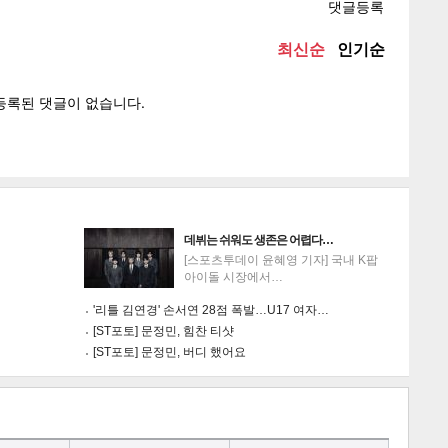
텍스
텍스
url 복
인쇄
목록
데뷔는 쉬워도 생존은 어렵다…
[스포츠투데이 윤혜영 기자] 국내 K팝
아이돌 시장에서…
'리틀 김연경' 손서연 28점 폭발…U17 여자…
[ST포토] 문정민, 힘찬 티샷
[ST포토] 문정민, 버디 했어요