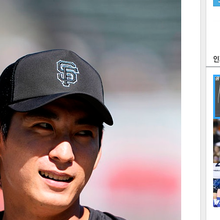
츠
라이프
포토
만화
FOC
많
연예
1
텍스
텍스
url 복
인쇄
목록
2