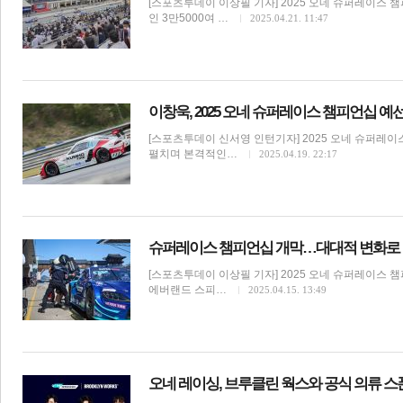
[스포츠투데이 이상필 기자] 2025 오네 슈퍼레이스 
인 3만5000여 …
2025.04.21. 11:47
전
로그
즐겨찾기
이창욱, 2025 오네 슈퍼레이스 챔피언십 예선
[스포츠투데이 신서영 인턴기자] 2025 오네 슈퍼레
많이 본 뉴스
최신 뉴스
연예
스포츠
라이프
포토
펼치며 본격적인…
2025.04.19. 22:17
슈퍼레이스 챔피언십 개막…대대적 변화로 
[스포츠투데이 이상필 기자] 2025 오네 슈퍼레이스 
에버랜드 스피…
2025.04.15. 13:49
카레이싱
오네 레이싱, 브루클린 웍스와 공식 의류 스