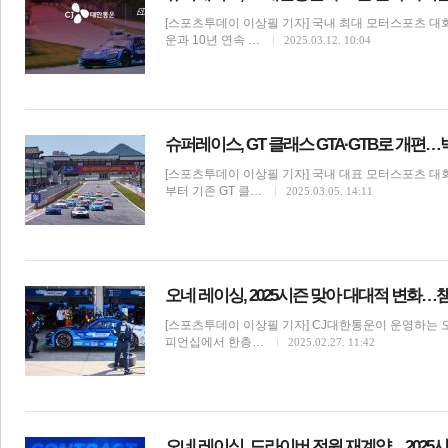
[스포츠투데이 이상필 기자] 국내 최대 모터스포츠 
운과 10년 연속 …
2025.03.12. 10:04
슈퍼레이스, GT 클래스 GTA·GTB로 개편
[스포츠투데이 이상필 기자] 국내 대표 모터스포츠 대
부터 기존 GT 클…
2025.03.05. 14:11
보
오네 레이싱, 2025시즌 맞아 대대적 변화
[스포츠투데이 이상필 기자] CJ대한통운이 운영하는 오
피언십에서 한층…
2025.02.27. 11:42
오네 레이싱, 드라이버 전원 재계약…2025