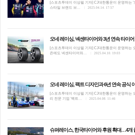
[스포츠투데이 이상필 기자] CJ대한통운이 운영하는 '오네
스타일 브랜드 브…
2025.04.14. 17:57
오네 레이싱, 넥센타이어와 3년 연속 타이어
[스포츠투데이 이상필 기자] CJ대한통운이 운영하는 오네 
즌에도 넥센타이어와…
2025.04.10. 19:03
오네 레이싱, 팩트 디자인과 6년 연속 공식 
[스포츠투데이 이상필 기자] CJ대한통운이 운영하는 오네
리 전문 기업 '팩트…
2025.04.08. 11:46
슈퍼레이스, 한국타이어와 후원 확대…4개 