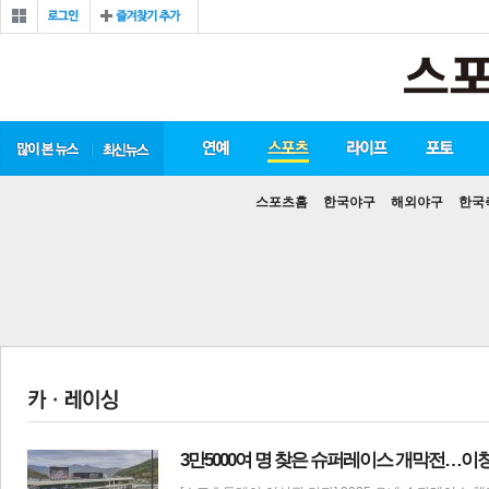
스포츠홈
한국야구
해외야구
한국
3만5000여 명 찾은 슈퍼레이스 개막전…이창욱