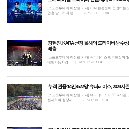
[스포츠투데이 이상필 기자] CJ대한통운이 운영하는 
업을 발표하며 본…
2025.01.15. 16:08
장현진, KARA 선정 올해의 드라이버상 수상
배출
[스포츠투데이 이상필 기자] 슈퍼레이스 챔피언십이 '
대한자동차경…
2024.12.20. 11:03
'누적 관중 14만8522명' 슈퍼레이스, 2024
[스포츠투데이 이상필 기자] 슈퍼레이스가 2024시즌
선사하며 성장세…
2024.12.04. 10:58