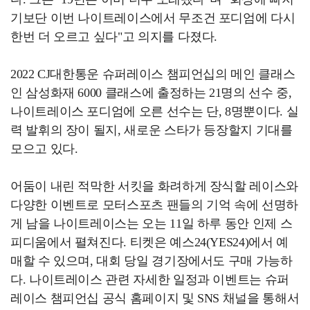
기보단 이번 나이트레이스에서 무조건 포디엄에 다시
한번 더 오르고 싶다"고 의지를 다졌다.
2022 CJ대한통운 슈퍼레이스 챔피언십의 메인 클래스
인 삼성화재 6000 클래스에 출정하는 21명의 선수 중,
나이트레이스 포디엄에 오른 선수는 단, 8명뿐이다. 실
력 발휘의 장이 될지, 새로운 스타가 등장할지 기대를
모으고 있다.
어둠이 내린 적막한 서킷을 화려하게 장식할 레이스와
다양한 이벤트로 모터스포츠 팬들의 기억 속에 선명하
게 남을 나이트레이스는 오는 11일 하루 동안 인제 스
피디움에서 펼쳐진다. 티켓은 예스24(YES24)에서 예
매할 수 있으며, 대회 당일 경기장에서도 구매 가능하
다. 나이트레이스 관련 자세한 일정과 이벤트는 슈퍼
레이스 챔피언십 공식 홈페이지 및 SNS 채널을 통해서