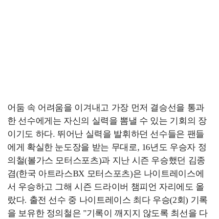
어둠 속 어려움을 이겨내고 가장 먼저 결승선을 통과
한 선수에게는 자신의 실력을 뽐낼 수 있는 기회의 장
이기도 하다. 뛰어난 실력을 발휘하던 선수들은 팬들
에게 확실한 눈도장을 받는 무대로, 16년도 우승자 정
의철(볼가스 모터스포츠)과 지난 시즌 우승했던 김종
겸(한국 아트라스BX 모터스포츠)은 나이트레이스에
서 우승하고 그해 시즌 드라이버 챔피언 자리에도 올
랐다. 출전 선수 중 나이트레이스 최다 우승(2회) 기록
을 보유한 정의철은 "기록이 깨지지 않도록 최선을 다