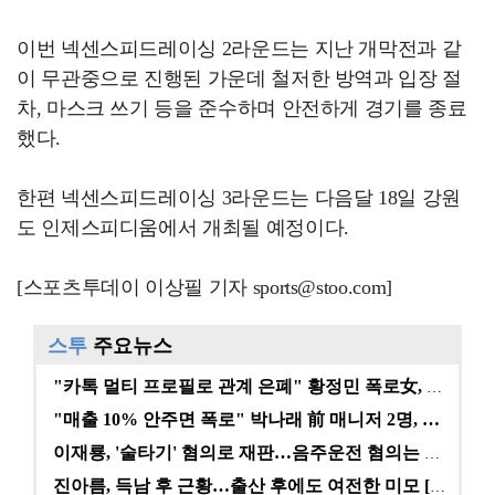
이번 넥센스피드레이싱 2라운드는 지난 개막전과 같
이 무관중으로 진행된 가운데 철저한 방역과 입장 절
차, 마스크 쓰기 등을 준수하며 안전하게 경기를 종료
했다.
한편 넥센스피드레이싱 3라운드는 다음달 18일 강원
도 인제스피디움에서 개최될 예정이다.
[스포츠투데이 이상필 기자 sports@stoo.com]
스투
주요뉴스
"카톡 멀티 프로필로 관계 은폐" 황정민 폭로女, 문자…
"매출 10% 안주면 폭로" 박나래 前 매니저 2명, …
이재룡, '술타기' 혐의로 재판…음주운전 혐의는 미적용…
진아름, 득남 후 근황…출산 후에도 여전한 미모 [스타…