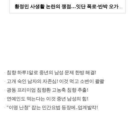
황정민 사생활 논란의 쟁점…잇단 폭로·반박 오가는 소모…