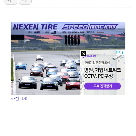
"언론사 대표·국회의원도"…최연청, 판사 남편까지 화려…
한국 남자배구, 중국 3-0 완파하고 동아시아선수권 결…
'첫 승 도전' 장은수 "우승 의식하기보다 내 플레이에…
박지민 아나운서 "발리까지 갔는데…'피의 게임2' 출연…
'서명관·야고 연속골' 울산, 동해안 더비서 포항 제압…
사진=DB