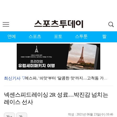
연예
스포츠
포토
스투툰
짤
최신기사 ▽
에스파, '쇠맛'부터 '달콤한 맛'까지…고척돔 가득 채…
블랙핑크, 10주년 행사 논란에 사과 "커뮤니케이션 문…
넥센스피드레이싱 2R 성료…박진감 넘치는
에스파, 고척돔 입성…공연 시작 40분 만에 첫 인사 …
레이스 선사
에스파 고척돔 공연에 반가운 얼굴…아이들 미연·트와이스…
작성 : 2021년 06월 23일(수) 10:46
가+
가-
'리그 2연패 정조준' 아스널, 뉴캐슬서 기마랑이스 영…