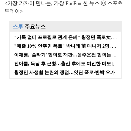
<가장 가까이 만나는, 가장 FunFun 한 뉴스 ⓒ 스포츠
투데이>
스투
주요뉴스
"카톡 멀티 프로필로 관계 은폐" 황정민 폭로女, 문자…
"매출 10% 안주면 폭로" 박나래 前 매니저 2명, …
이재룡, '술타기' 혐의로 재판…음주운전 혐의는 미적용…
진아름, 득남 후 근황…출산 후에도 여전한 미모 [스타…
황정민 사생활 논란의 쟁점…잇단 폭로·반박 오가는 소모…