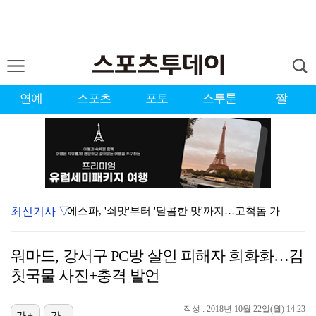
연예
스포츠
포토
스투툰
짤
최신기사 ▽
에스파, '쇠맛'부터 '달콤한 맛'까지…고척돔 가득 채…
블랙핑크, 10주년 행사 논란에 사과 "커뮤니케이션 문…
워마드, 강서구 PC방 살인 피해자 희화화…김
에스파, 고척돔 입성…공연 시작 40분 만에 첫 인사 …
칫국물 사진+충격 발언
'리그 2연패 정조준' 아스널, 뉴캐슬서 기마랑이스 영…
작성 : 2018년 10월 22일(월) 14:23
가+
가-
'첫 승 도전' 장은수 "우승 의식하기보다 내 플레이에…