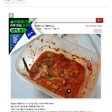
박지민 아나운서 "발리까지 갔는데…'피의 게임2' 출연…
X
에스파 고척돔 공연에 반가운 얼굴…아이들 미연·트와이스…
"언론사 대표·국회의원도"…최연청, 판사 남편까지 화려…
한국 남자배구, 중국 3-0 완파하고 동아시아선수권 결…
'서명관·야고 연속골' 울산, 동해안 더비서 포항 제압…