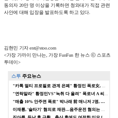
동의자 20만 명 이상을 기록하면 청와대가 직접 관련
사안에 대해 입장을 발표하도록 하고 있다.
김현민 기자 ent@stoo.com
<가장 가까이 만나는, 가장 FunFun 한 뉴스 ⓒ 스포츠
투데이>
스투
주요뉴스
"카톡 멀티 프로필로 관계 은폐" 황정민 폭로女, 문자…
"연락말라" 황정민VS"녹취 다 올려" 폭로녀 A 씨,…
"매출 10% 안주면 폭로" 박나래 前 매니저 2명, …
이재룡, '술타기' 혐의로 재판…음주운전 혐의는 미적용…
진아름, 득남 후 근황…출산 후에도 여전한 미모 [스타…