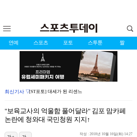
연예
스포츠
포토
스투툰
짤
최신기사 ▽
[ST포토] 대세가 된 리센느
[ST포토] 리브-메이, '미모가 반짝'
"보육교사의 억울함 풀어달라" 김포 맘카페
'도밍게스 선제골' AT마드리드, 맨시티에 1-0 앞선…
논란에 청와대 국민청원 지지↑
[ST포토] 리센느, 맨시티-AT마드리드 선수들 앞에서…
작성 : 2018년 10월 16일(화) 14:27
[ST포토] 리센느 원이, 성공한 거제소녀
가+
가-