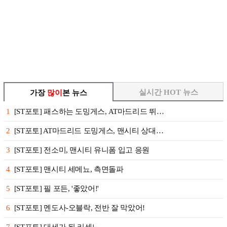
실시간 HOT 뉴스
가장
많이
본 뉴스
1
[ST포토] 패스하는 도밍게스, AT마드리드 뛰…
2
[ST포토] AT마드리드 도밍게스, 맨시티 상대…
3
[ST포토] 전소미, 맨시티 유니폼 입고 응원
4
[ST포토] 맨시티 세메뇨, 측면돌파
5
[ST포토] 필 포든, '좋았어!'
6
[ST포토] 멘도사-오블락, 전반 잘 막았어!