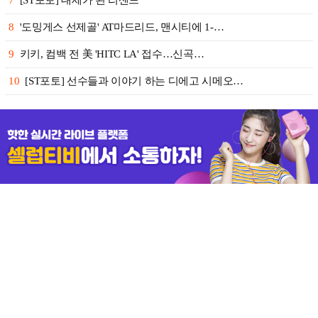
7
[ST포토] 대세가 된 리센느
8
'도밍게스 선제골' AT마드리드, 맨시티에 1-…
9
키키, 컴백 전 美 'HITC LA' 접수…신곡…
10
[ST포토] 선수들과 이야기 하는 디에고 시메오…