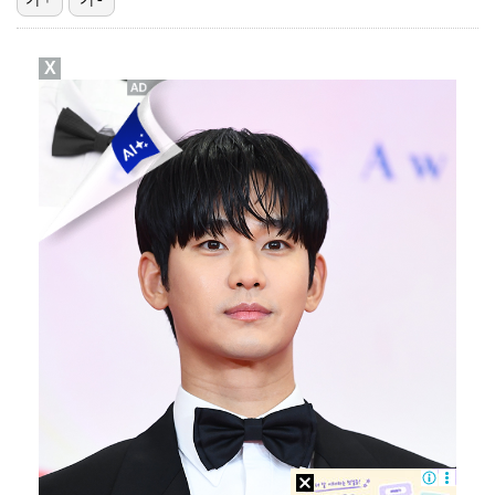
[ST포토] 멘도사-오블락, 전반 잘 막았어!
X
[ST포토] 대세가 된 리센느
'도밍게스 선제골' AT마드리드, 맨시티에 1-0 앞선…
키키, 컴백 전 美 'HITC LA' 접수…신곡 무대 …
[ST포토] 선수들과 이야기 하는 디에고 시메오네 감독…