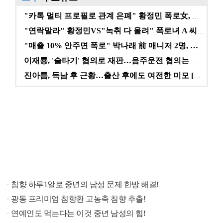
"카톡 멀티 프로필로 관계 은폐" 황정민 폭로女, 문자…
"연락말라" 황정민VS"녹취 다 올려" 폭로녀 A 씨,…
"매출 10% 안주면 폭로" 박나래 前 매니저 2명, …
이재룡, '술타기' 혐의로 재판…음주운전 혐의는 미적용…
진아름, 득남 후 근황…출산 후에도 여전한 미모 [스타…