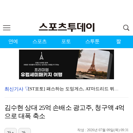
연예
스포츠
포토
스투툰
짤
최신기사 ▽
[ST포토] 패스하는 도밍게스, AT마드리드 뛰는 16…
[ST포토] AT마드리드 도밍게스, 맨시티 상대로 골 …
김수현 상대 25억 손배소 광고주, 청구액 4억
[ST포토] 전소미, 맨시티 유니폼 입고 응원
으로 대폭 축소
[ST포토] 맨시티 세메뇨, 측면돌파
작성 : 2026년 07월 09일(목) 09:31
[ST포토] 필 포든, '좋았어!'
가+
가-