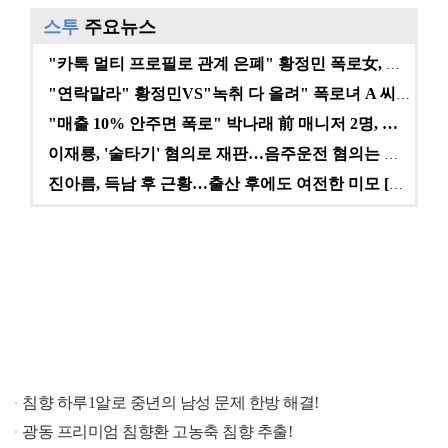
스투
주요뉴스
"카톡 멀티 프로필로 관계 은폐" 황정민 폭로女, 문자…
"연락말라" 황정민VS"녹취 다 올려" 폭로녀 A 씨,…
"매출 10% 안주면 폭로" 박나래 前 매니저 2명, …
이재룡, '술타기' 혐의로 재판…음주운전 혐의는 미적용…
진아름, 득남 후 근황…출산 후에도 여전한 미모 [스타…