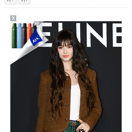
'선업튀' 서혜원, 결혼 4개월 만에 임신 경사 "행복…
X
권영찬, 김수현 관련 허위사실 유포 혐의로 검찰行
기록적인 폭염에 멈췄던 KBO, 11일부터 순위 경쟁 …
"주말부부 힘든데…변호사 남편, 덕질이 우선순위" 오초…
고영욱, 도 넘은 저격 논란…이번엔 박하선에 "감당 안…