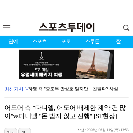
연예
스포츠
포토
스투툰
짤
최신기사 ▽
하영 측 "증조부 안상호 맞지만…친일파? 사실무근" […
'방송 출연' 유명 산부인과 원장, 프로포폴 셀프 투약…
어도어 측 "다니엘, 어도어 배제한 계약 건 많
"블랙핑크 데뷔 10주년 행사로 국중박 입장 통제"…문…
아"vs다니엘 "돈 받지 않고 진행" [ST현장]
김지원, 어린이병원에 1억원 쾌척 "'닥터X' 촬영 중…
작성 : 2026년 06월 11일(목) 13:58
가+
가-
'친일 의혹' 하영 증조부 안상호, 고종 독살 의혹까지…