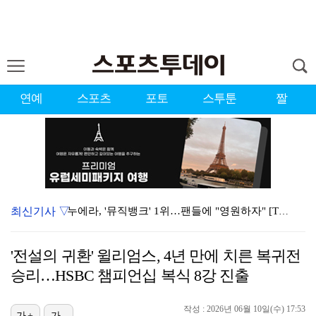
연예
스포츠
포토
스투툰
짤
최신기사 ▽
누에라, '뮤직뱅크' 1위…팬들에 "영원하자" [TV캡…
'우리동네 전성시대' 딘딘, 첫 촬영부터 멘붕…시작부터…
'전설의 귀환' 윌리엄스, 4년 만에 치른 복귀전
서장훈 감독 "내 능력 부족" 자책하게 만든 펜타곤과의…
승리…HSBC 챔피언십 복식 8강 진출
대한축구협회의 '심판 성접대'…최악의 경우 런던 올림픽…
작성 : 2026년 06월 10일(수) 17:53
가+
가-
강채연, 제주삼다수 2R 깜짝 선두 도약…박민지 공동 …