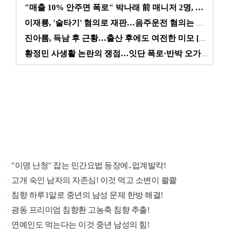
"매출 10% 안주면 폭로" 박나래 前 매니저 2명, …
이재룡, '술타기' 혐의로 재판…음주운전 혐의는 미적용…
진아름, 득남 후 근황…출산 후에도 여전한 미모 [스타…
황정민 사생활 논란의 쟁점…잇단 폭로·반박 오가는 소모…