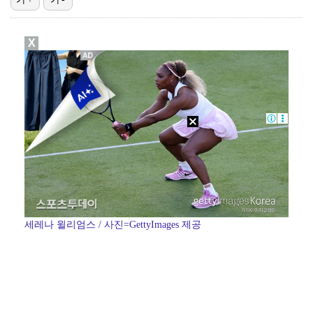
진세연, 전속계약 종료…FA 시장 나왔다 [공식]
X
정해인X강하늘X이청아X유재명X김선영 뭉쳤다…'아가미',…
'오징어 게임' 미국판 스핀오프, 제작 무산설 "넷플릭…
[ST포토] 정지효, 반가운 손인사
'1라운드 115위' 김민별, 2라운드 7타 줄이며 7…
세레나 윌리엄스 / 사진=GettyImages 제공