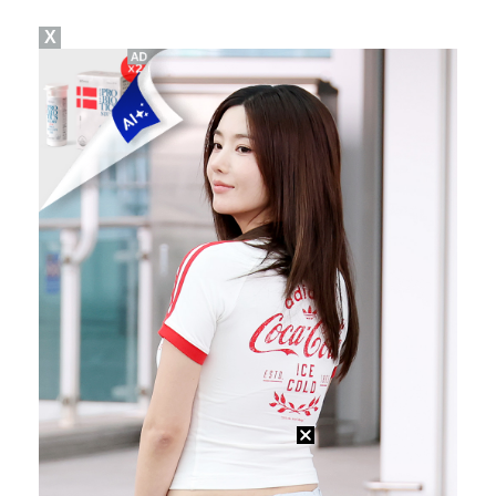
X
[ST포토] 선수들 지켜보는 디에고 시메오네 감독
[ST포토] 이강인, 달리는 슛돌이
[ST포토] 이강인, 환하게 웃으며
[ST포토] 이강인, 이적 후 밝아진 얼굴
[ST포토] 이강인 보는 토마르마