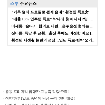
스투
주요뉴스
"카톡 멀티 프로필로 관계 은폐" 황정민 폭로女, 문자…
"매출 10% 안주면 폭로" 박나래 前 매니저 2명, …
이재룡, '술타기' 혐의로 재판…음주운전 혐의는 미적용…
진아름, 득남 후 근황…출산 후에도 여전한 미모 [스타…
황정민 사생활 논란의 쟁점…잇단 폭로·반박 오가는 소모…