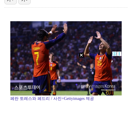
키스오브라이프가 흘린 땀의 의미 [인터뷰]
K리그2 경남, 골키퍼 김태훈 임대 영입…"중요한 역할…
'편스토랑' 지승현, '고된 떡볶이' 음원 녹음…영탁도…
[ST포토] 박예지, 머리는 차갑게
[ST포토] 이가영, 힘찬 티샷
페란 토레스와 페드리 / 사진=Gettyimages 제공