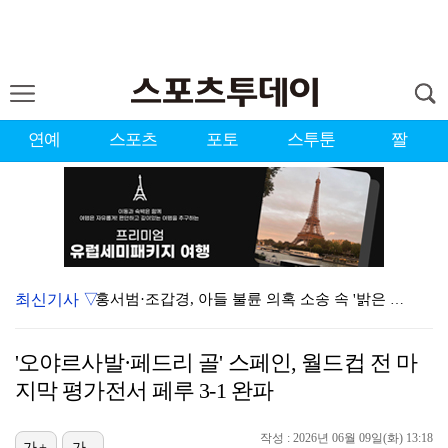
연예
스포츠
포토
스투툰
짤
최신기사 ▽
홍서범·조갑경, 아들 불륜 의혹 소송 속 '밝은 근황'…
데뷔는 쉬워도 생존은 어렵다…K팝 아이돌 평균 수명 4…
'오야르사발·페드리 골' 스페인, 월드컵 전 마
'조폭 연루설 부인' 조세호, 8개월 만에 SNS 업로…
지막 평가전서 페루 3-1 완파
'호프', 글로벌 순항…토론토 영화제 미드나잇 매드니스…
작성 : 2026년 06월 09일(화) 13:18
가+
가-
데이식스 영케이, '사운드플래닛페스티벌' 출격…첫 솔로…