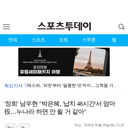
연예
스포츠
포토
스투툰
짤
최신기사 ▽
에스파, '쇠맛'부터 '달콤한 맛'까지…고척돔 가득 채…
블랙핑크, 10주년 행사 논란에 사과 "커뮤니케이션 문…
'정희' 남우현 "박은혜, '납치 48시간'서 엄마
에스파, 고척돔 입성…공연 시작 40분 만에 첫 인사 …
役…누나라 하면 안 될 거 같아"
'리그 2연패 정조준' 아스널, 뉴캐슬서 기마랑이스 영…
작성 : 2026년 06월 09일(화) 13:18
가+
가-
에스파 고척돔 공연에 반가운 얼굴…아이들 미연·트와이스…