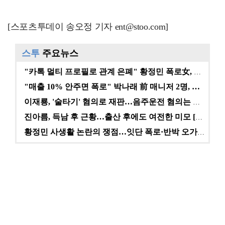
[스포츠투데이 송오정 기자 ent@stoo.com]
스투
주요뉴스
"카톡 멀티 프로필로 관계 은폐" 황정민 폭로女, 문자…
"매출 10% 안주면 폭로" 박나래 前 매니저 2명, …
이재룡, '술타기' 혐의로 재판…음주운전 혐의는 미적용…
진아름, 득남 후 근황…출산 후에도 여전한 미모 [스타…
황정민 사생활 논란의 쟁점…잇단 폭로·반박 오가는 소모…