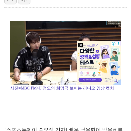
'첫 승 도전' 장은수 "우승 의식하기보다 내 플레이에…
"언론사 대표·국회의원도"…최연청, 판사 남편까지 화려…
박지민 아나운서 "발리까지 갔는데…'피의 게임2' 출연…
한국 남자배구, 중국 3-0 완파하고 동아시아선수권 결…
'서명관·야고 연속골' 울산, 동해안 더비서 포항 제압…
사진=MBC FM4U 정오의 희망곡 보이는 라디오 영상 캡처
[스포츠투데이 송오정 기자] 배우 남우현이 박은혜를