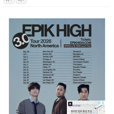
박지훈, 9월 잠실실내체육관서 앙코르 콘서트 개최
"기분 맞춰주려고" 축구협회, 외국인 심판 성접대 의혹…
'나솔' 24기 옥순, 출연료 미지급 폭로 "1년 넘게…
'폭염 영향' 프로야구, 9일까지 리그 중단 결정…11…
'오디세이'·'스파이더맨4', 박스오피스 투톱…기록 경…