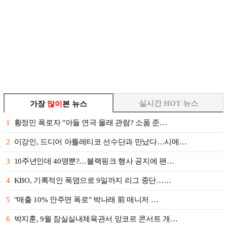
실시간 HOT 뉴스
가장
많이
본 뉴스
1
황정민 폭로자 "아들 연극 몰래 관람? 소품 준…
2
이강인, 드디어 아틀레티코 선수단과 만났다…시메…
3
10주년인데 40명뿐?…블랙핑크 행사 공지에 팬…
4
KBO, 기록적인 폭염으로 9일까지 리그 중단……
5
"매출 10% 안주면 폭로" 박나래 前 매니저 …
6
박지훈, 9월 잠실실내체육관서 앙코르 콘서트 개…