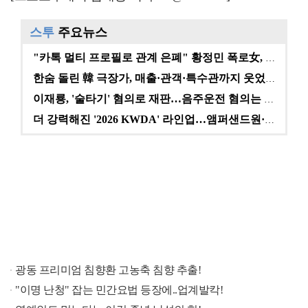
스투
주요뉴스
"카톡 멀티 프로필로 관계 은폐" 황정민 폭로女, 문자…
한숨 돌린 韓 극장가, 매출·관객·특수관까지 웃었다 […
이재룡, '술타기' 혐의로 재판…음주운전 혐의는 미적용…
더 강력해진 '2026 KWDA' 라인업…앰퍼샌드원·나…