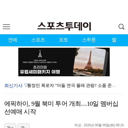
연예
스포츠
포토
스투툰
짤
최신기사 ▽
황정민 폭로자 "아들 연극 몰래 관람? 소품 준비 돕고…
이강인, 드디어 아틀레티코 선수단과 만났다…시메오네 감…
에픽하이, 9월 북미 투어 개최…10일 멤버십
10주년인데 40명뿐?…블랙핑크 행사 공지에 팬심 폭발…
선예매 시작
KBO, 기록적인 폭염으로 9일까지 리그 중단…내달 6…
작성 : 2026년 06월 09일(화) 08:26
가+
가-
"매출 10% 안주면 폭로" 박나래 前 매니저 2명, …