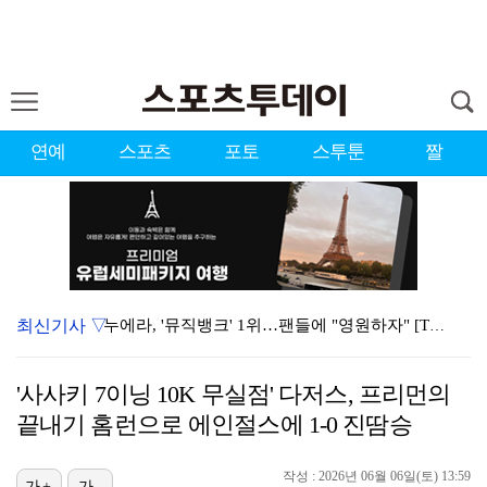
연예
스포츠
포토
스투툰
짤
최신기사 ▽
누에라, '뮤직뱅크' 1위…팬들에 "영원하자" [TV캡…
서장훈 감독 "내 능력 부족" 자책하게 만든 펜타곤과의…
'사사키 7이닝 10K 무실점' 다저스, 프리먼의
대한축구협회의 '심판 성접대'…최악의 경우 런던 올림픽…
끝내기 홈런으로 에인절스에 1-0 진땀승
강채연, 제주삼다수 2R 깜짝 선두 도약…박민지 공동 …
작성 : 2026년 06월 06일(토) 13:59
진세연, 전속계약 종료…FA 시장 나왔다 [공식]
가+
가-