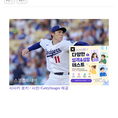
'1라운드 115위' 김민별, 2라운드 7타 줄이며 7…
대놓고 '심판 마사지'로 결재 받기도…최종 결재권자는 …
외신까지 퍼지고 있는 축구협회 성접대 논란…2002 한…
'오징어 게임' 미국판 스핀오프, 제작 무산설 "넷플릭…
[ST포토] 정지효, 반가운 손인사
사사키 로키 / 사진=GettyImages 제공