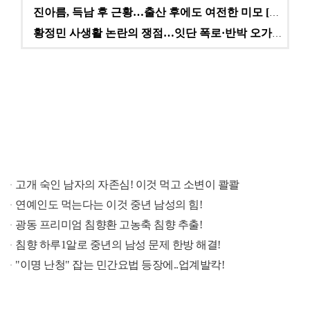
진아름, 득남 후 근황…출산 후에도 여전한 미모 [스타…
황정민 사생활 논란의 쟁점…잇단 폭로·반박 오가는 소모…