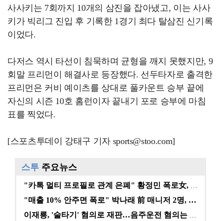
사사키는 7회까지 10개의 삼진을 잡아냈고, 이는 사사
키가 빅리그 진입 후 기록한 1경기 최다 탈삼진 신기록
이었다.
다저스 역시 타선이 침묵하며 균형을 깨지 못했지만, 9
회말 프리먼이 해결사로 등장했다. 선두타자로 출격한
프리먼은 커비 예이츠를 상대로 풀카운트 승부 끝에
자신의 시즌 10호 홈런이자 끝내기 포로 승부에 마침
표를 찍었다.
[스포츠투데이 강태구 기자 sports@stoo.com]
스투
주요뉴스
"카톡 멀티 프로필로 관계 은폐" 황정민 폭로女, 문자…
"매출 10% 안주면 폭로" 박나래 前 매니저 2명, …
이재룡, '술타기' 혐의로 재판…음주운전 혐의는 미적용…