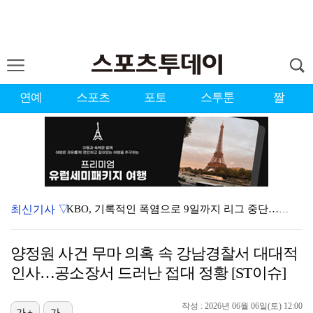
연예
스포츠
포토
스투툰
짤
최신기사 ▽
KBO, 기록적인 폭염으로 9일까지 리그 중단…내달 6…
대한축구협회, 외국인 심판 7차례 성접대 의혹…이 기간…
양정원 사건 무마 의혹 속 강남경찰서 대대적
이강인, 드디어 아틀레티코 선수단과 만났다…시메오네 감…
인사…공소장서 드러난 접대 정황 [ST이슈]
3승 사냥 시동 건 서교림 "샷·퍼트 만족스러워…좋은 …
작성 : 2026년 06월 06일(토) 12:00
가+
가-
"우산으로 때려"vs"그런 적 없다"…23기 부부 엇갈…