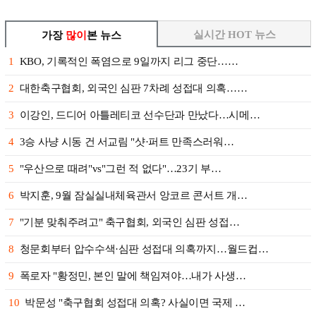
실시간 HOT 뉴스
가장
많이
본 뉴스
1
KBO, 기록적인 폭염으로 9일까지 리그 중단……
2
대한축구협회, 외국인 심판 7차례 성접대 의혹……
3
이강인, 드디어 아틀레티코 선수단과 만났다…시메…
4
3승 사냥 시동 건 서교림 "샷·퍼트 만족스러워…
5
"우산으로 때려"vs"그런 적 없다"…23기 부…
6
박지훈, 9월 잠실실내체육관서 앙코르 콘서트 개…
7
"기분 맞춰주려고" 축구협회, 외국인 심판 성접…
8
청문회부터 압수수색·심판 성접대 의혹까지…월드컵…
9
폭로자 "황정민, 본인 말에 책임져야…내가 사생…
10
박문성 "축구협회 성접대 의혹? 사실이면 국제 …