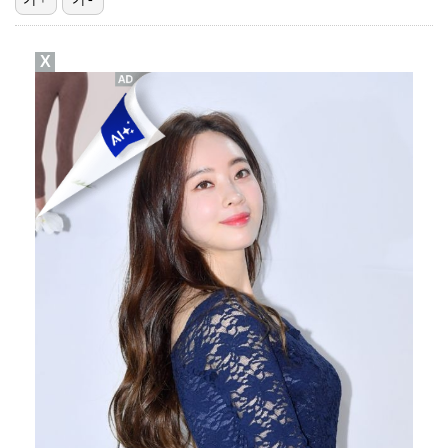
박지훈, 9월 잠실실내체육관서 앙코르 콘서트 개최
X
"기분 맞춰주려고" 축구협회, 외국인 심판 성접대 의혹…
청문회부터 압수수색·심판 성접대 의혹까지…월드컵 탈락이…
폭로자 "황정민, 본인 말에 책임져야…내가 사생활에 초…
박문성 "축구협회 성접대 의혹? 사실이면 국제 망신…사…