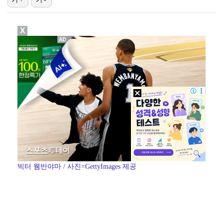
박문성 "축구협회 성접대 의혹? 사실이면 국제 망신…사…
X
"기분 맞춰주려고" 축구협회, 외국인 심판 성접대 의혹…
폭로자 "황정민, 본인 말에 책임져야…내가 사생활에 초…
'주장 완장' 김민재, 한국 떠나기 전 뮌헨 동료들에게…
방은희, 6년 지나도 생생한 母 고독사 아픔…끝내 오열…
빅터 웸반야마 / 사진=GettyImages 제공