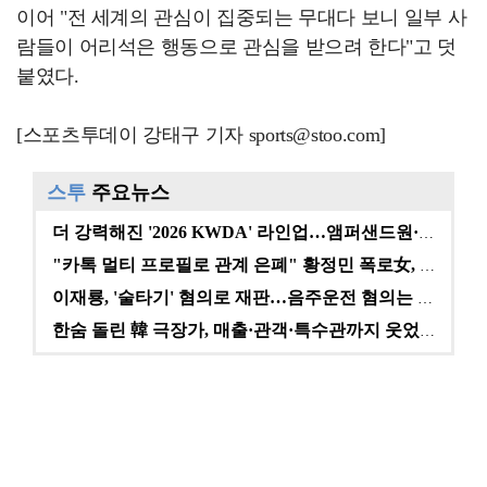
이어 "전 세계의 관심이 집중되는 무대다 보니 일부 사
람들이 어리석은 행동으로 관심을 받으려 한다"고 덧
붙였다.
[스포츠투데이 강태구 기자 sports@stoo.com]
스투
주요뉴스
더 강력해진 '2026 KWDA' 라인업…앰퍼샌드원·나…
"카톡 멀티 프로필로 관계 은폐" 황정민 폭로女, 문자…
이재룡, '술타기' 혐의로 재판…음주운전 혐의는 미적용…
한숨 돌린 韓 극장가, 매출·관객·특수관까지 웃었다 […