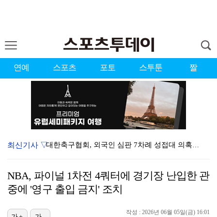
연예
스포츠
포토
스투툰
짤
최신기사 ▽
대한축구협회, 외국인 심판 7차례 성접대 의혹…이 기간…
청문회부터 압수수색·심판 성접대 의혹까지…월드컵 탈락이…
NBA, 파이널 1차전 4쿼터에 경기장 난입한 관
3승 사냥 시동 건 서교림 "샷·퍼트 만족스러워…좋은 …
중에 '영구 출입 금지' 조치
"우산으로 때려"vs"그런 적 없다"…23기 부부 엇갈…
작성 : 2026년 06월 05일(금) 16:01
가+
가-
박지훈, 9월 잠실실내체육관서 앙코르 콘서트 개최