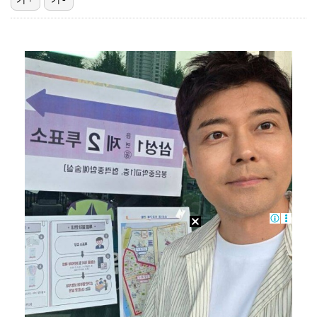
고영욱, 도 넘은 저격 논란…이번엔 박하선에 "감당 안…
기록적인 폭염에 멈췄던 KBO, 11일부터 순위 경쟁 …
'선업튀' 서혜원, 결혼 4개월 만에 임신 경사 "행복…
경찰, 대한축구협회 '심판 성접대 논란' 수사 여부 검…
정연, JYP엔터 떠나 새 시작 "가장 큰 중심 트와이…