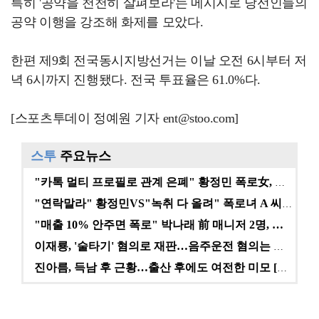
특히 '공약을 천천히 살펴보라'는 메시지로 당선인들의
공약 이행을 강조해 화제를 모았다.
한편 제9회 전국동시지방선거는 이날 오전 6시부터 저
녁 6시까지 진행됐다. 전국 투표율은 61.0%다.
[스포츠투데이 정예원 기자 ent@stoo.com]
스투
주요뉴스
"카톡 멀티 프로필로 관계 은폐" 황정민 폭로女, 문자…
"연락말라" 황정민VS"녹취 다 올려" 폭로녀 A 씨,…
"매출 10% 안주면 폭로" 박나래 前 매니저 2명, …
이재룡, '술타기' 혐의로 재판…음주운전 혐의는 미적용…
진아름, 득남 후 근황…출산 후에도 여전한 미모 [스타…