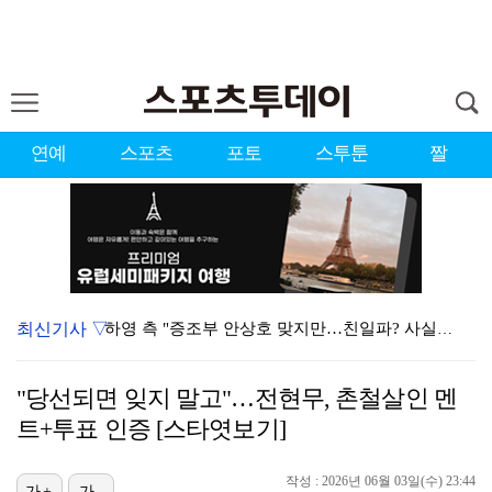
연예
스포츠
포토
스투툰
짤
최신기사 ▽
하영 측 "증조부 안상호 맞지만…친일파? 사실무근" […
'방송 출연' 유명 산부인과 원장, 프로포폴 셀프 투약…
"당선되면 잊지 말고"…전현무, 촌철살인 멘
"스토킹 피해자" 황정민VS"2억대 손해배상" A 씨,…
트+투표 인증 [스타엿보기]
"블랙핑크 데뷔 10주년 행사로 국중박 입장 통제"…문…
작성 : 2026년 06월 03일(수) 23:44
가+
가-
김지원, 어린이병원에 1억원 쾌척 "'닥터X' 촬영 중…