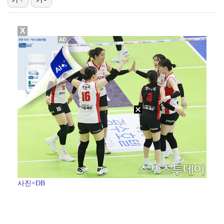
[ST포토] 키키 지유, 포인트 안무로 매력발산
X
박해준, 오늘(6일) '산지직송3' 출격…'폭싹' 강유…
[ST포토] 지유, 키키 리더 미모는 이정도!
[ST포토] 키키 지유, '포인트 안무도 예쁘게'
[ST포토] 지유, '키키 컴백합니다'
사진=DB