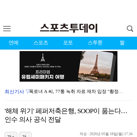
연예
스포츠
포토
스투툰
짤
최신기사 ▽
폭로녀 A 씨, 77통 녹취 자료 재차 입장 "황정민은…
경찰, '감독 선임 논란' 대한축구협회 압수수색…홍명보…
'해체 위기' 페퍼저축은행, SOOP이 품는다…
'이상준쇼' PD "LA 공연 비판 겸허히 수용, 허위…
인수 의사 공식 전달
입지 좁아진 김하성, 빅리그 복귀에도 2경기 연속 결장…
작성 : 2026년 05월 18일(월) 17:34
가+
가-
아이들 미연, 첫 日 디지털 싱글 '런어웨이' 발매…청…