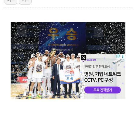
[ST포토] 키키 지유, 포인트 안무로 매력발산
[ST포토] 키키 지유, '꽃보다 예쁨'
박해준, 오늘(6일) '산지직송3' 출격…'폭싹' 강유…
[ST포토] 지유, 키키 리더 미모는 이정도!
[ST포토] 키키 지유, '포인트 안무도 예쁘게'