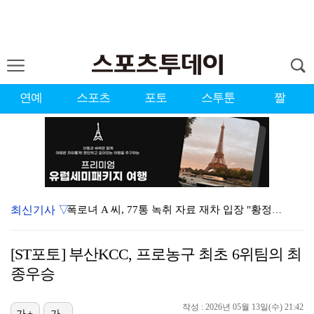
연예
스포츠
포토
스투툰
짤
최신기사 ▽
폭로녀 A 씨, 77통 녹취 자료 재차 입장 "황정민은…
경찰, '감독 선임 논란' 대한축구협회 압수수색…홍명보…
[ST포토] 부산KCC, 프로농구 최초 6위팀의 최
'이상준쇼' PD "LA 공연 비판 겸허히 수용, 허위…
종우승
입지 좁아진 김하성, 빅리그 복귀에도 2경기 연속 결장…
작성 : 2026년 05월 13일(수) 21:42
가+
가-
아이들 미연, 첫 日 디지털 싱글 '런어웨이' 발매…청…