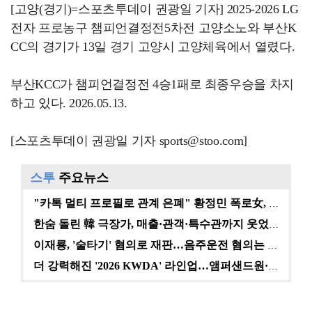
[고양(경기)=스포츠투데이 권광일 기자] 2025-2026 LG
전자 프로농구 챔피언결정전5차전 고양소노와 부산K
CC의 경기가 13일 경기 고양시 고양체육에서 열렸다.
부산KCC가 챔피언결정전 4승1패로 최종우승을 차지
하고 있다. 2026.05.13.
[스포츠투데이 권광일 기자 sports@stoo.com]
스투
주요뉴스
"카톡 멀티 프로필로 관계 은폐" 황정민 폭로女, 문자…
한숨 돌린 韓 극장가, 매출·관객·특수관까지 웃었다 […
이재룡, '술타기' 혐의로 재판…음주운전 혐의는 미적용…
더 강력해진 '2026 KWDA' 라인업…앰퍼샌드원·나…