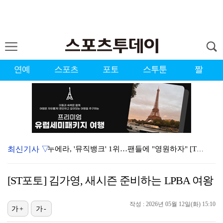
연예
스포츠
포토
스투툰
짤
최신기사 ▽
누에라, '뮤직뱅크' 1위…팬들에 "영원하자" [TV캡…
서장훈 감독 "내 능력 부족" 자책하게 만든 펜타곤과의…
[ST포토] 김가영, 새시즌 준비하는 LPBA 여왕
대한축구협회의 '심판 성접대'…최악의 경우 런던 올림픽…
작성 : 2026년 05월 12일(화) 15:10
강채연, 제주삼다수 2R 깜짝 선두 도약…박민지 공동 …
가+
가-
폭발까지 5분…안보현·정은채, 목숨 건 사투 시작(재벌…