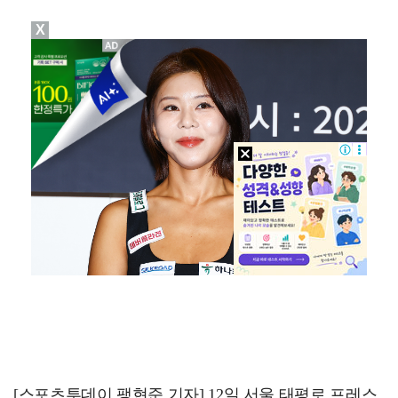
X
폭발물 지킨 안보현, '악마 교관' 정은채와 재회(재벌…
진세연, 전속계약 종료…FA 시장 나왔다 [공식]
대놓고 '심판 마사지'로 결재 받기도…최종 결재권자는 …
'1라운드 115위' 김민별, 2라운드 7타 줄이며 7…
이강인, 아틀레티코 마드리드 첫 훈련 진행…9일 맨시티…
[스포츠투데이 팽현준 기자] 12일 서울 태평로 프레스